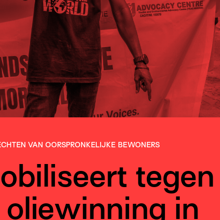
ECHTEN VAN OOR­SPRONKE­LIJKE BEWONERS
biliseert tegen
 oliewinning in