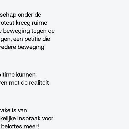
dschap onder de
rotest kreeg ruime
re beweging tegen de
gen, een petitie die
redere beweging
ealtime kunnen
en met de realiteit
rake is van
elijke inspraak voor
 beloftes meer!