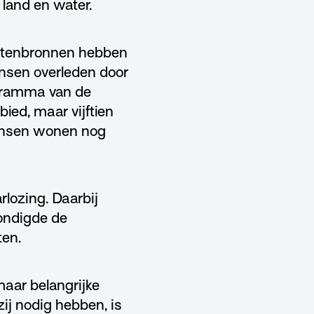
 land en water.
mstenbronnen hebben
ensen overleden door
rogramma van de
ied, maar vijftien
mensen wonen nog
rlozing. Daarbij
kondigde de
ten.
aar belangrijke
zij nodig hebben, is