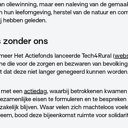
n oliewinning, maar een naleving van de gemaak
n hun leefomgeving, herstel van de natuur en co
j hebben geleden.
s zonder ons
meer Het Actiefonds lanceerde Tech4Rural (
webs
die voor de zorgen en bezwaren van bevolking st
t dat deze niet langer genegeerd kunnen worden
 met een
actiedag
, waarbij betrokkenen kwame
 gezamenlijke eisen te formuleren en te bespreke
dzakelijk blijven. Waar velen zich machteloos voe
em, bood deze bijeenkomst ruimte voor solidarite