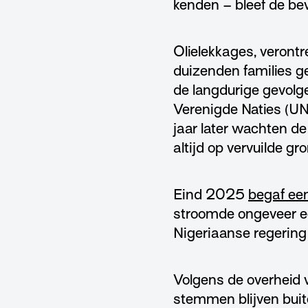
kenden – bleef de bev
Olielekkages, veront
duizenden families g
de langdurige gevolge
Verenigde Naties (UNE
jaar later wachten d
altijd op vervuilde gr
Eind 2025
begaf een
stroomde ongeveer ee
Nigeriaanse regering 
Volgens de overheid
stemmen blijven buite