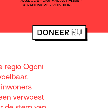
AARDOLIE
-
DIGITAAL ACTIVISME
-
EXTRACTIVISME
-
VERVUILING
DONEER
NU
de regio Ogoni
voelbaar.
e inwoners
 een verwoest
or de stem van