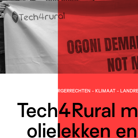
BURGER­RECHTEN
-
KLIMAAT
-
LAND­R
Tech4Rural mo
olielekken en