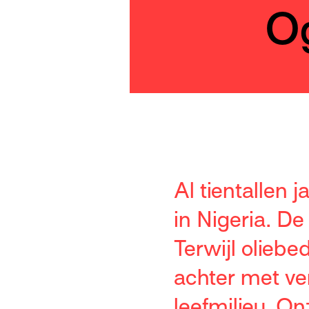
O
Al tientallen 
in Nigeria. De
Terwijl olieb
achter met ve
leefmilieu. On