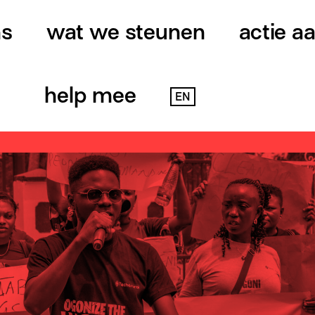
ns
wat we steunen
actie a
help mee
EN