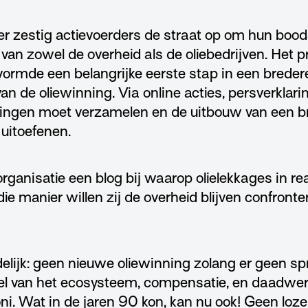
er zestig actievoerders de straat op om hun boo
an zowel de overheid als de oliebedrijven. Het p
ormde een belangrijke eerste stap in een brede
n de oliewinning. Via online acties, persverklarin
ngen moet verzamelen en de uitbouw van een b
 uitoefenen.
rganisatie een blog bij waarop olielekkages in r
e manier willen zij de overheid blijven confronter
elijk: geen nieuwe oliewinning zolang er geen sp
tel van het ecosysteem, compensatie, en daadwerk
i. Wat in de jaren 90 kon, kan nu ook! Geen loze