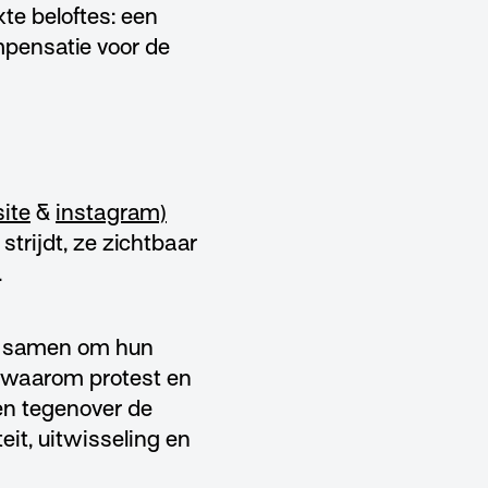
te beloftes: een
mpensatie voor de
ite
&
instagram)
rijdt, ze zichtbaar
.
n samen om hun
n waarom protest en
len tegenover de
it, uitwisseling en