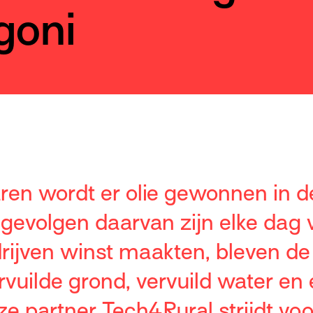
goni
jaren wordt er olie gewonnen in 
 gevolgen daarvan zijn elke dag 
edrijven winst maakten, bleven d
rvuilde grond, vervuild water en
ze partner Tech4Rural strijdt vo