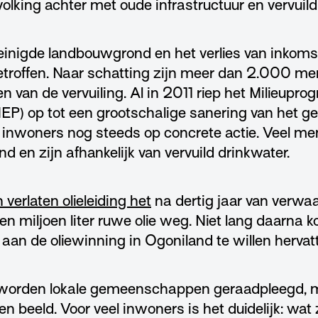
olking achter met oude infrastructuur en vervuild
reinigde landbouwgrond en het verlies van inko
etroffen. Naar schatting zijn meer dan 2.000 m
n van de vervuiling. Al in 2011 riep het Milieup
P) op tot een grootschalige sanering van het geb
e inwoners nog steeds op concrete actie. Veel 
ond en zijn afhankelijk van vervuild drinkwater.
 verlaten olieleiding het
na dertig jaar van verwaa
n miljoen liter ruwe olie weg. Niet lang daarna 
aan de oliewinning in Ogoniland te willen hervat
 worden lokale gemeenschappen geraadpleegd, m
n beeld. Voor veel inwoners is het duidelijk: wat 