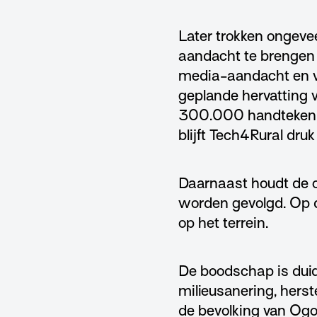
Later trokken ongeve
aandacht te brengen v
media-aandacht en v
geplande hervatting va
300.000 handtekeni
blijft Tech4Rural druk
Daarnaast houdt de o
worden gevolgd. Op di
op het terrein.
De boodschap is duid
milieusanering, hers
de bevolking van Ogon