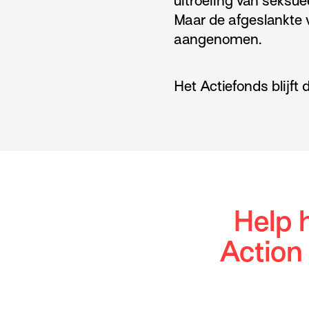
uitroeiing van seksu
Maar de afgeslankte v
aangenomen.
Het Actiefonds blijft
Help 
Action