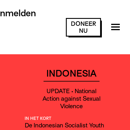
anmelden
DONEER
NU
INDONESIA
UPDATE • National
Action against Sexual
Violence
IN HET KORT
De Indonesian Socialist Youth