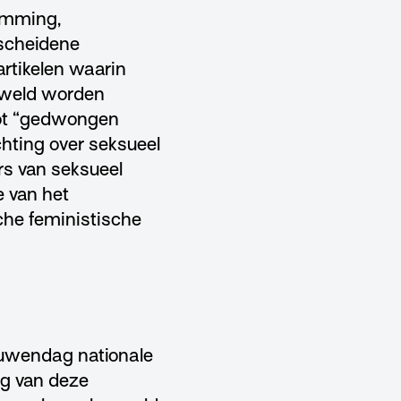
emming,
rscheidene
artikelen waarin
geweld worden
 tot “gedwongen
hting over seksueel
rs van seksueel
e van het
che feministische
uwendag nationale
ng van deze