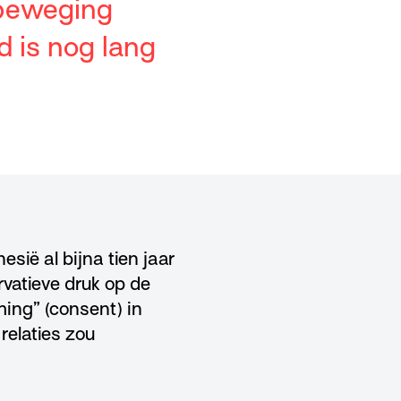
 beweging
d is nog lang
ië al bijna tien jaar
rvatieve druk op de
ing” (consent) in
relaties zou