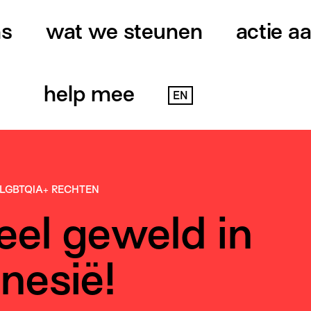
ns
wat we steunen
actie a
help mee
EN
LGBTQIA+ RECHTEN
eel geweld in
nesië!