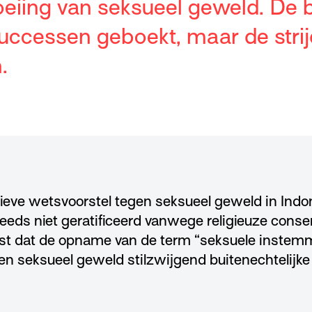
roeiing van seksueel geweld. De
successen geboekt, maar de strij
.
ve wetsvoorstel tegen seksueel geweld in Indones
 steeds niet geratificeerd vanwege religieuze conse
est dat de opname van de term “seksuele instemm
n seksueel geweld stilzwijgend buitenechtelijke 