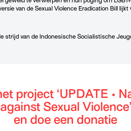
eel geweld te verwerpen en hun poging om LGBT+’e
ersie van de Sexual Violence Eradication Bill lijk
 de strijd van de Indonesische Socialistische Je
het project ‘UPDATE • Na
 against Sexual Violence’
en doe een donatie