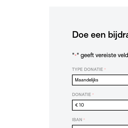
Doe een bijdr
"
" geeft vereiste ve
*
TYPE DONATIE
*
DONATIE
*
IBAN
*