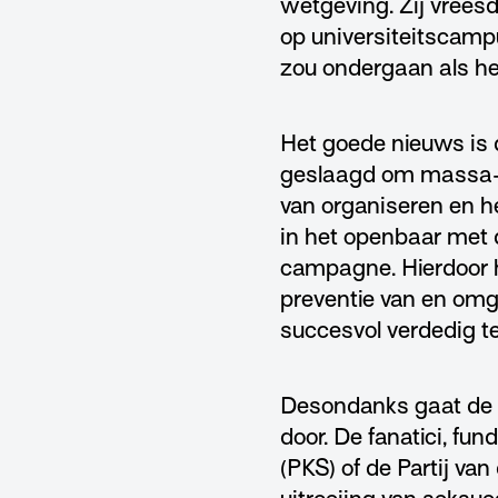
wetgeving. Zij vrees
op universiteitscamp
zou ondergaan als he
Het goede nieuws is d
geslaagd om massa-a
van organiseren en h
in het openbaar met 
campagne. Hierdoor h
preventie van en omg
succesvol verdedig t
Desondanks gaat de st
door. De fanatici, fu
(PKS) of de Partij va