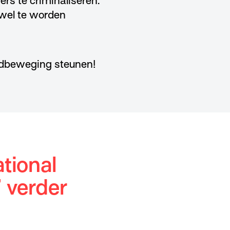
rs te criminaliseren.
t wel te worden
ugdbeweging steunen!
tional
 verder