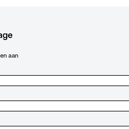
age
lden aan