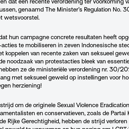
den dat een recente verordening ter voorkoming 
ussen, genaamd The Minister’s Regulation No. 30
t wetsvoorstel.
at hun campagne concrete resultaten heeft opgele
cties te mobiliseren in zeven Indonesische ste
et koppelen van recente zaken van seksueel gew
de noodzaak van protestacties bleek van essentie
ebben ze de ministeriële verordening nr. 30/20
ang met seksueel geweld op instellingen voor h
egen herziening!
rijd om de originele Sexual Violence Eradication
ndamentalisten en conservatieven, zoals de Partai
n de Rijke Gerechtigheid, hebben de strijd verlore