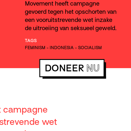
Movement heeft campagne
gevoerd tegen het opschorten van
een vooruitstrevende wet inzake
de uitroeiing van seksueel geweld.
TAGS
FEMINISM
-
INDONESIA
-
SOCIALISM
DONEER
NU
ft campagne
tstrevende wet