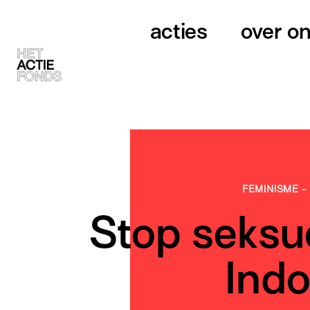
acties
over o
FEMINISME
-
Stop seksu
Indo