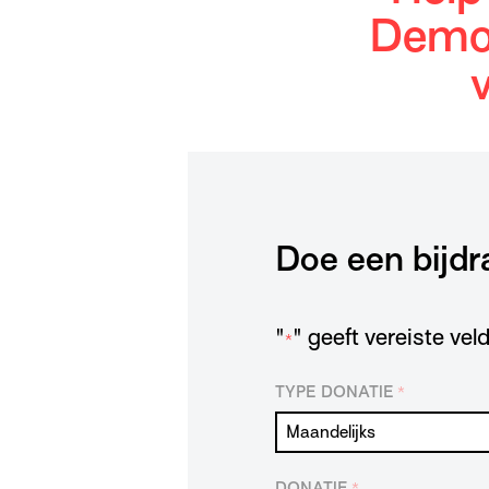
Demon
Doe een bijdr
"
" geeft vereiste ve
*
TYPE DONATIE
*
DONATIE
*