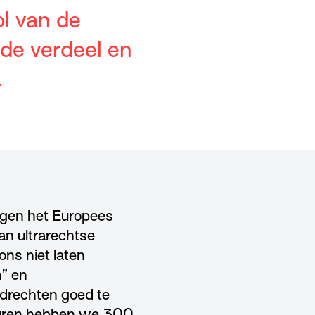
ol van de
de verdeel en
.
tegen het Europees
an ultrarechtse
ns niet laten
n” en
drechten goed te
beuren hebben we 300