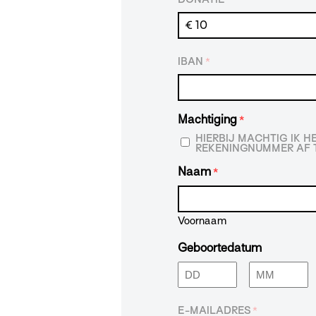
IBAN
*
Machtiging
*
HIERBIJ MACHTIG IK 
REKENINGNUMMER AF T
Naam
*
Voornaam
Geboortedatum
Dag
Maand
E-MAILADRES
*