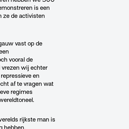
emonstreren is een
 ze de activisten
 gauw vast op de
 een
toch vooral de
 vrezen wij echter
 repressieve en
cht af te vragen wat
sieve regimes
 wereldtoneel.
erelds rijkste man is
ig hebben.