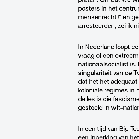
posters in het cent
mensenrecht!” en geb
arresteerden, zei ik n
In Nederland loopt e
vraag of een extreemr
nationaalsocialist is.
singulariteit van de 
dat het het adequaat
koloniale regimes in 
de les is die fascis
gestoeld in wit-natio
In een tijd van Big T
een inperking van he