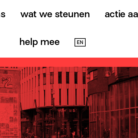
ns
wat we steunen
actie a
help mee
EN