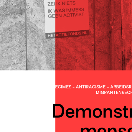
ANTI-DICTATORIALE REGIMES
-
ANTIRACISME
-
ARBEIDS­
MIGRANTEN­REC
Demonstr
mense