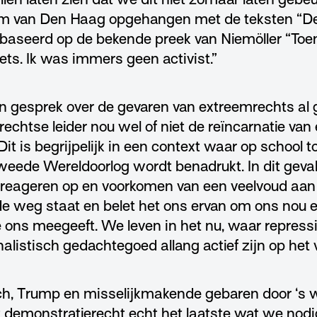
rum van Den Haag opgehangen met de teksten “D
aseerd op de bekende preek van Niemöller “Toen
iets. Ik was immers geen activist.”
en gesprek over de gevaren van extreemrechts al
echtse leider nou wel of niet de reïncarnatie van
 Dit is begrijpelijk in een context waar op school 
Tweede Wereldoorlog wordt benadrukt. In dit geval
 reageren op en voorkomen van een veelvoud aan
de weg staat en belet het ons ervan om ons nou e
me ons meegeeft. We leven in het nu, waar repres
nalistisch gedachtegoed allang actief zijn op het
ech, Trump en misselijkmakende gebaren door ‘s w
t demonstratierecht echt het laatste wat we nod