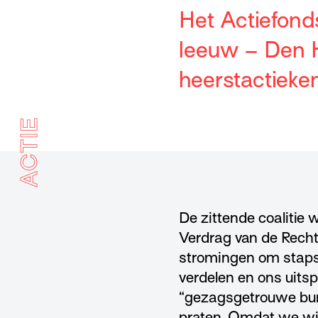
Het Actiefond
leeuw – Den H
heerstactieken
ACTIE
De zittende coalitie 
Verdrag van de Recht
stromingen om staps
verdelen en ons uits
“gezagsgetrouwe burg
praten. Omdat we wil