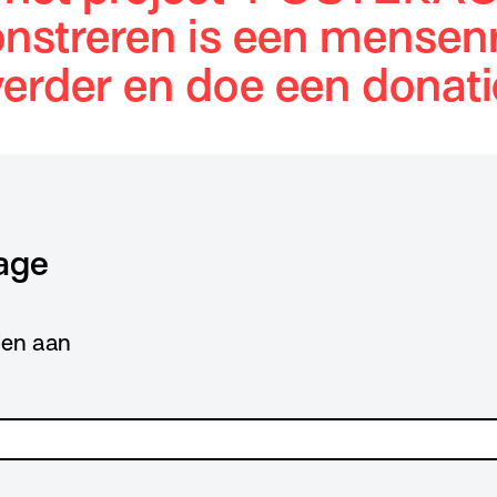
streren is een mensenr
verder en doe een donati
age
lden aan