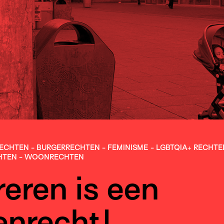
­RECHTEN
-
BURGER­RECHTEN
-
FEMINISME
-
LGBTQIA+ RECHTE
HTEN
-
WOONRECHTEN
eren is een
nrecht!