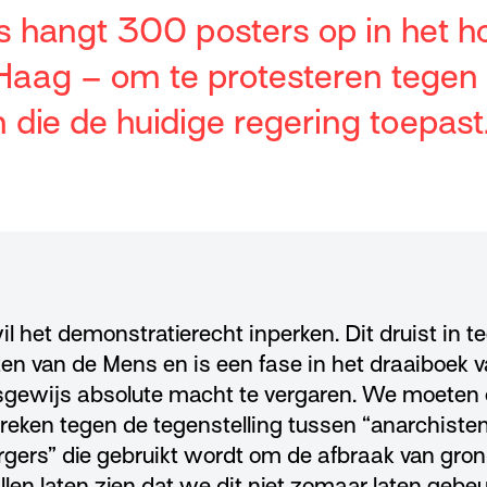
s hangt 300 posters op in het h
aag – om te protesteren tegen 
 die de huidige regering toepast
wil het demonstratierecht inperken. Dit druist in 
en van de Mens en is een fase in het draaiboek v
gewijs absolute macht te vergaren. We moeten o
preken tegen de tegenstelling tussen “anarchiste
ers” die gebruikt wordt om de afbraak van gron
len laten zien dat we dit niet zomaar laten ge