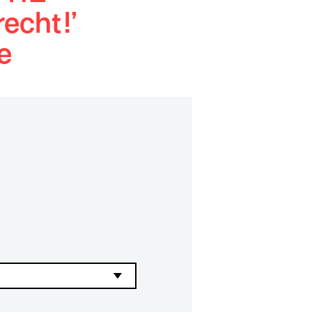
echt!’
e