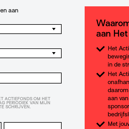
lden aan
Waarom
aan Het
Het Act
bewegin
in de st
Het Act
onafhan
daarom 
aan van
HET ACTIEFONDS OM HET
G PERIODIEK VAN MIJN
sponsor
E SCHRIJVEN.
bedrijfs
Met jou