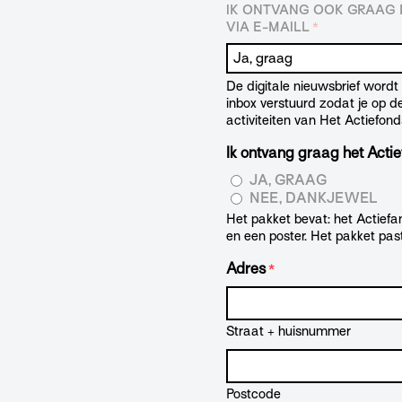
IK ONTVANG OOK GRAAG D
VIA E-MAILL
*
De digitale nieuwsbrief word
inbox verstuurd zodat je op 
activiteiten van Het Actiefond
Ik ontvang graag het Actie
JA, GRAAG
NEE, DANKJEWEL
Het pakket bevat: het Actiefan
en een poster. Het pakket pas
Adres
*
Straat + huisnummer
Postcode