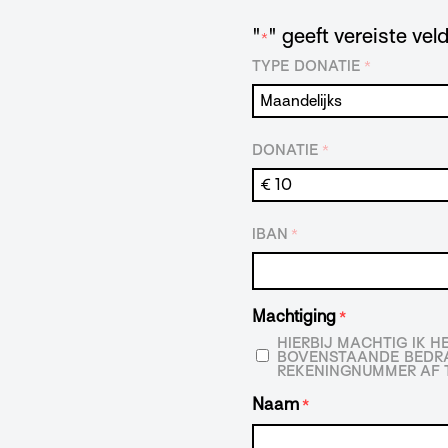
"
" geeft vereiste ve
*
TYPE DONATIE
*
DONATIE
*
IBAN
*
Machtiging
*
HIERBIJ MACHTIG IK 
BOVENSTAANDE BEDRA
REKENINGNUMMER AF T
Naam
*