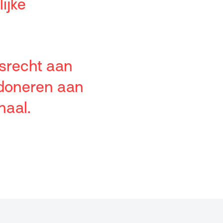
ijke
srecht aan
 doneren aan
maal.