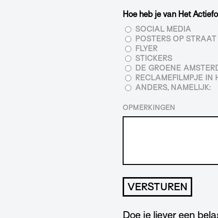
Hoe heb je van Het Actie
SOCIAL MEDIA
POSTERS OP STRAAT
FLYER
STICKERS
DE GROENE AMSTE
RECLAMEFILMPJE IN 
ANDERS, NAMELIJK:
OPMERKINGEN
Doe je liever een bel