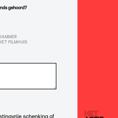
fonds gehoord?
RDAMMER
HET FILMHUIS
astingvrije schenking of