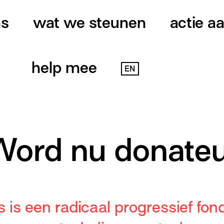
ns
wat we steunen
actie a
help mee
EN
Word nu donateu
 is een radicaal progressief fon