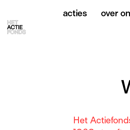
acties
over o
Het Actiefonds