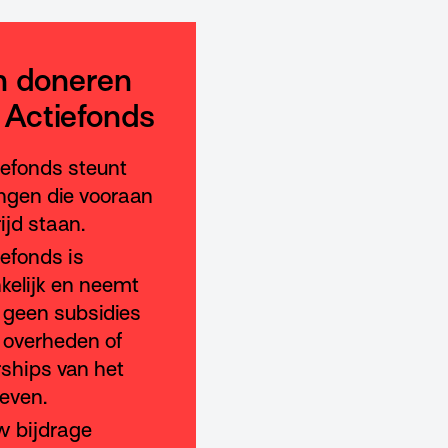
 doneren
 Actiefonds
iefonds steunt
gen die vooraan
rijd staan.
iefonds is
kelijk en neemt
geen subsidies
 overheden of
ships van het
leven.
w bijdrage