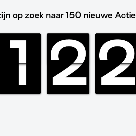
zijn op zoek naar 150 nieuwe Actie
1
1
1
1
2
2
2
2