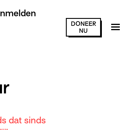
anmelden
DONEER
NU
r
ds dat sinds