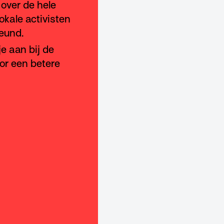
over de hele
okale activisten
eund.
 je aan bij de
oor een betere