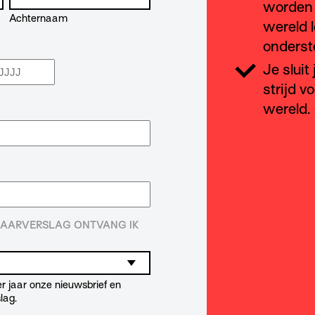
worden 
Achternaam
wereld l
onderst
Je sluit
aar
strijd v
wereld.
 JAARVERSLAG ONTVANG IK
r jaar onze nieuwsbrief en
lag.