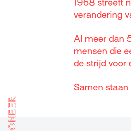
1968 streeft 
verandering v
Al meer dan 5
mensen die ee
de strijd voor
Samen staan we
DONEER