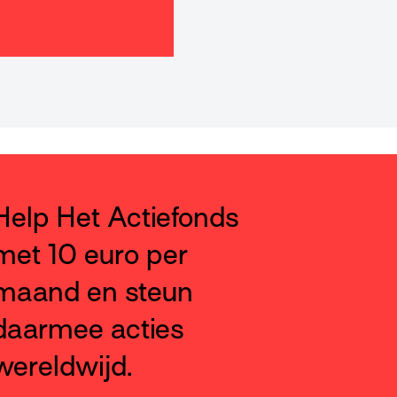
Help Het Actiefonds
met 10 euro per
maand en steun
daarmee acties
wereldwijd.