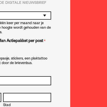
E DIGITALE NIEUWSBRIEF
t één keer per maand naar je
de hoogte wordt gehouden van de
s.
fan Actiepakket per post
*
pasje, stickers, een plaktattoo
t door de brievenbus.
Stad