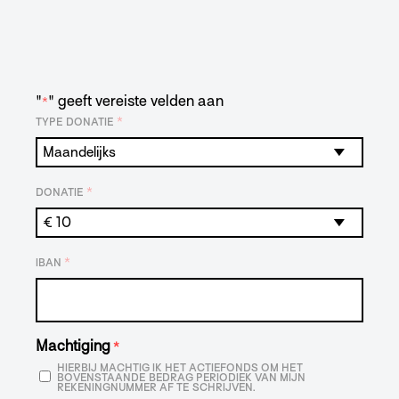
"
" geeft vereiste velden aan
*
*
TYPE DONATIE
*
DONATIE
*
IBAN
Machtiging
*
HIERBIJ MACHTIG IK HET ACTIEFONDS OM HET
BOVENSTAANDE BEDRAG PERIODIEK VAN MIJN
REKENINGNUMMER AF TE SCHRIJVEN.