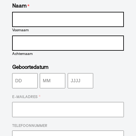
Naam
*
Voornaam
Achternaam
Geboortedatum
Dag
Maand
Jaar
*
E-MAILADRES
TELEFOONNUMMER