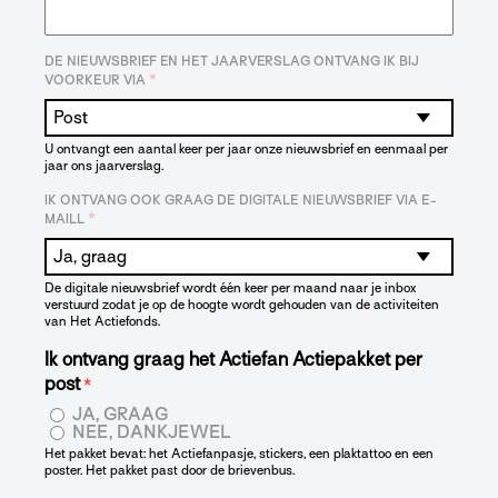
DE NIEUWSBRIEF EN HET JAARVERSLAG ONTVANG IK BIJ
*
VOORKEUR VIA
U ontvangt een aantal keer per jaar onze nieuwsbrief en eenmaal per
jaar ons jaarverslag.
IK ONTVANG OOK GRAAG DE DIGITALE NIEUWSBRIEF VIA E-
*
MAILL
De digitale nieuwsbrief wordt één keer per maand naar je inbox
verstuurd zodat je op de hoogte wordt gehouden van de activiteiten
van Het Actiefonds.
Ik ontvang graag het Actiefan Actiepakket per
post
*
JA, GRAAG
NEE, DANKJEWEL
Het pakket bevat: het Actiefanpasje, stickers, een plaktattoo en een
poster. Het pakket past door de brievenbus.