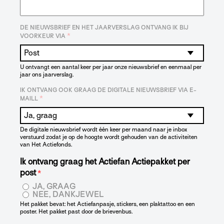
DE NIEUWSBRIEF EN HET JAARVERSLAG ONTVANG IK BIJ
*
VOORKEUR VIA
U ontvangt een aantal keer per jaar onze nieuwsbrief en eenmaal per
jaar ons jaarverslag.
IK ONTVANG OOK GRAAG DE DIGITALE NIEUWSBRIEF VIA E-
*
MAILL
De digitale nieuwsbrief wordt één keer per maand naar je inbox
verstuurd zodat je op de hoogte wordt gehouden van de activiteiten
van Het Actiefonds.
Ik ontvang graag het Actiefan Actiepakket per
post
*
JA, GRAAG
NEE, DANKJEWEL
Het pakket bevat: het Actiefanpasje, stickers, een plaktattoo en een
poster. Het pakket past door de brievenbus.