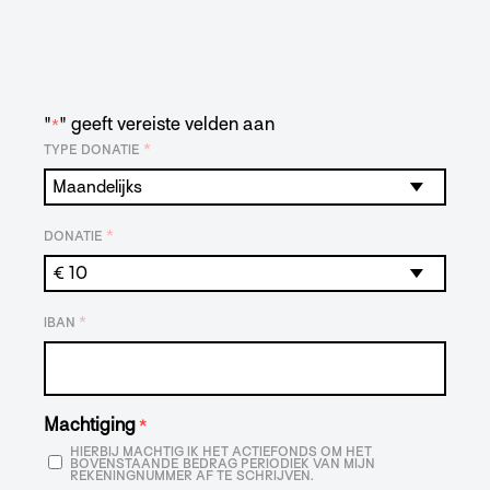
"
" geeft vereiste velden aan
*
*
TYPE DONATIE
*
DONATIE
*
IBAN
Machtiging
*
HIERBIJ MACHTIG IK HET ACTIEFONDS OM HET
BOVENSTAANDE BEDRAG PERIODIEK VAN MIJN
REKENINGNUMMER AF TE SCHRIJVEN.