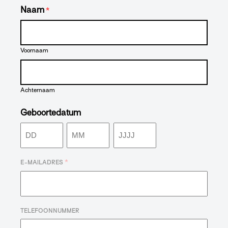
Naam
*
Voornaam
Achternaam
Geboortedatum
Dag
Maand
Jaar
*
E-MAILADRES
TELEFOONNUMMER