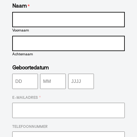
Naam
*
Voornaam
Achternaam
Geboortedatum
Dag
Maand
Jaar
*
E-MAILADRES
TELEFOONNUMMER