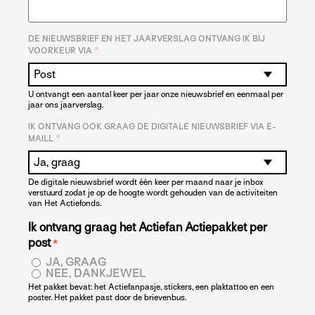
DE NIEUWSBRIEF EN HET JAARVERSLAG ONTVANG IK BIJ
*
VOORKEUR VIA
U ontvangt een aantal keer per jaar onze nieuwsbrief en eenmaal per
jaar ons jaarverslag.
IK ONTVANG OOK GRAAG DE DIGITALE NIEUWSBRIEF VIA E-
*
MAILL
De digitale nieuwsbrief wordt één keer per maand naar je inbox
verstuurd zodat je op de hoogte wordt gehouden van de activiteiten
van Het Actiefonds.
Ik ontvang graag het Actiefan Actiepakket per
post
*
JA, GRAAG
NEE, DANKJEWEL
Het pakket bevat: het Actiefanpasje, stickers, een plaktattoo en een
poster. Het pakket past door de brievenbus.