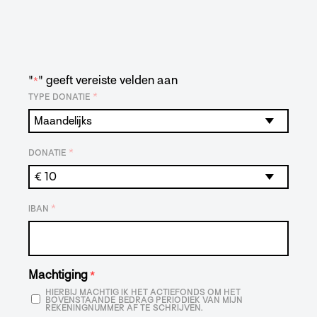
"
" geeft vereiste velden aan
*
*
TYPE DONATIE
*
DONATIE
*
IBAN
Machtiging
*
HIERBIJ MACHTIG IK HET ACTIEFONDS OM HET
BOVENSTAANDE BEDRAG PERIODIEK VAN MIJN
REKENINGNUMMER AF TE SCHRIJVEN.