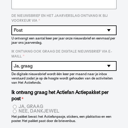
DE NIEUWSBRIEF EN HET JAARVERSLAG ONTVANG IK BIJ
*
VOORKEUR VIA
U ontvangt een aantal keer per jaar onze nieuwsbrief en eenmaal per
jaar ons jaarverslag.
IK ONTVANG OOK GRAAG DE DIGITALE NIEUWSBRIEF VIA E-
*
MAILL
De digitale nieuwsbrief wordt één keer per maand naar je inbox
verstuurd zodat je op de hoogte wordt gehouden van de activiteiten
van Het Actiefonds.
Ik ontvang graag het Actiefan Actiepakket per
post
*
JA, GRAAG
NEE, DANKJEWEL
Het pakket bevat: het Actiefanpasje, stickers, een plaktattoo en een
poster. Het pakket past door de brievenbus.