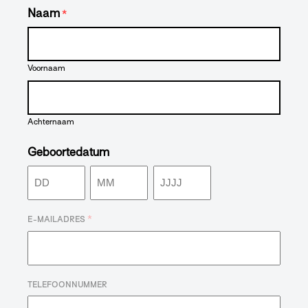
Naam
*
Voornaam
Achternaam
Geboortedatum
Dag
Maand
Jaar
*
E-MAILADRES
TELEFOONNUMMER