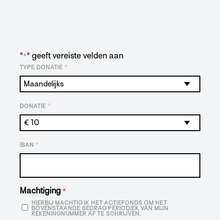
"
" geeft vereiste velden aan
*
*
TYPE DONATIE
*
DONATIE
*
IBAN
Machtiging
*
HIERBIJ MACHTIG IK HET ACTIEFONDS OM HET
BOVENSTAANDE BEDRAG PERIODIEK VAN MIJN
REKENINGNUMMER AF TE SCHRIJVEN.