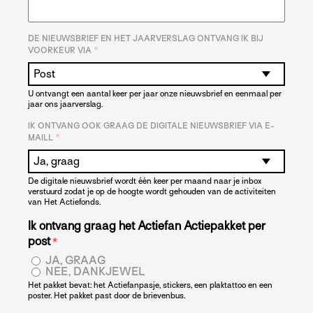
DE NIEUWSBRIEF EN HET JAARVERSLAG ONTVANG IK BIJ
*
VOORKEUR VIA
U ontvangt een aantal keer per jaar onze nieuwsbrief en eenmaal per
jaar ons jaarverslag.
IK ONTVANG OOK GRAAG DE DIGITALE NIEUWSBRIEF VIA E-
*
MAILL
De digitale nieuwsbrief wordt één keer per maand naar je inbox
verstuurd zodat je op de hoogte wordt gehouden van de activiteiten
van Het Actiefonds.
Ik ontvang graag het Actiefan Actiepakket per
post
*
JA, GRAAG
NEE, DANKJEWEL
Het pakket bevat: het Actiefanpasje, stickers, een plaktattoo en een
poster. Het pakket past door de brievenbus.