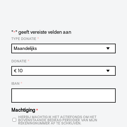
"
" geeft vereiste velden aan
*
*
TYPE DONATIE
*
DONATIE
*
IBAN
Machtiging
*
HIERBIJ MACHTIG IK HET ACTIEFONDS OM HET
BOVENSTAANDE BEDRAG PERIODIEK VAN MIJN
REKENINGNUMMER AF TE SCHRIJVEN.