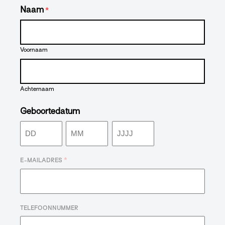
Naam
*
Voornaam
Achternaam
Geboortedatum
Dag
Maand
Jaar
*
E-MAILADRES
TELEFOONNUMMER