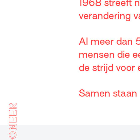
1968 streeft 
verandering v
Al meer dan 5
mensen die ee
de strijd voor
Samen staan we
DONEER