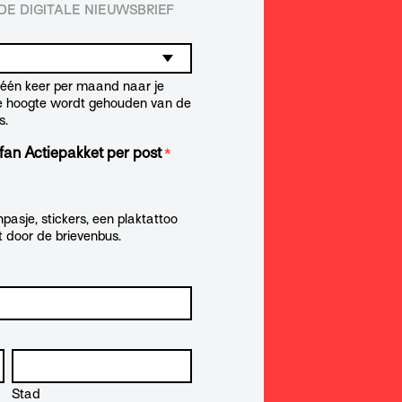
E DIGITALE NIEUWSBRIEF
t één keer per maand naar je
de hoogte wordt gehouden van de
s.
fan Actiepakket per post
*
pasje, stickers, een plaktattoo
t door de brievenbus.
Stad