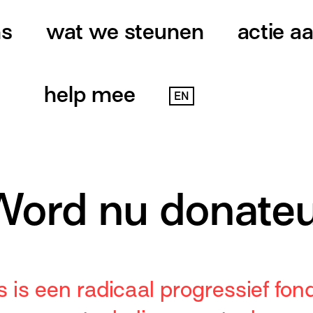
ns
wat we steunen
actie a
help mee
EN
Word nu donateu
 is een radicaal progressief fon