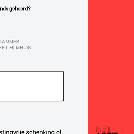
fonds gehoord?
RDAMMER
HET FILMHUIS
astingvrije schenking of