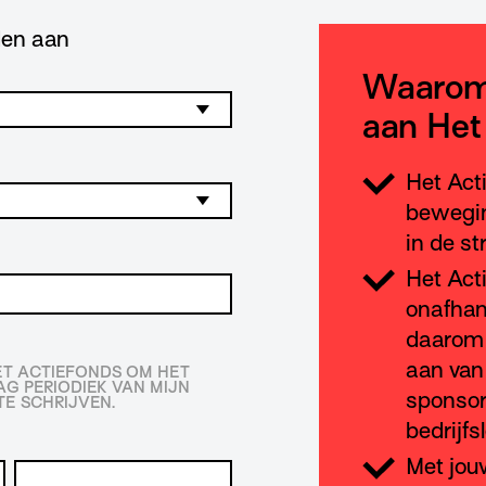
lden aan
Waarom
aan Het
Het Act
bewegin
in de st
Het Act
onafhan
daarom 
aan van
HET ACTIEFONDS OM HET
G PERIODIEK VAN MIJN
sponsor
E SCHRIJVEN.
bedrijfs
Met jou