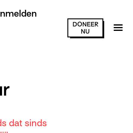
anmelden
DONEER
NU
r
ds dat sinds