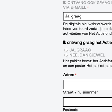
IK ONTVANG OOK GRAAG D
VIA E-MAILL
*
De digitale nieuwsbrief word
inbox verstuurd zodat je op 
activiteiten van Het Actiefond
Ik ontvang graag het Actie
JA, GRAAG
NEE, DANKJEWEL
Het pakket bevat: het Actiefan
en een poster. Het pakket pas
Adres
*
Straat + huisnummer
Postcode