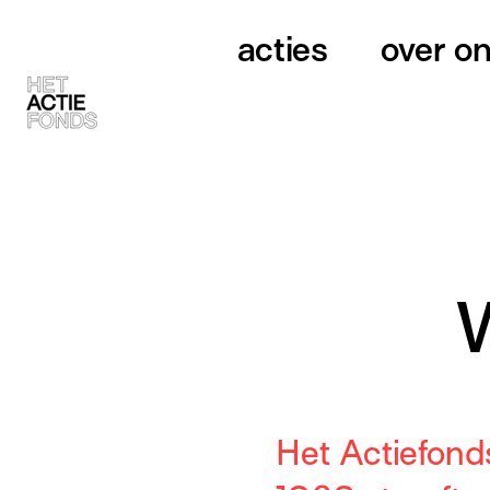
acties
over o
Het Actiefonds