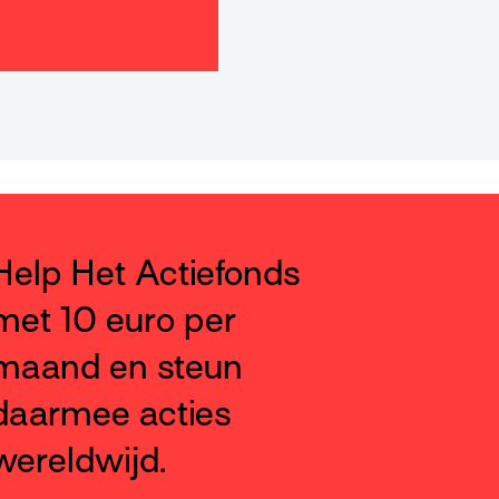
Help Het Actiefonds
met 10 euro per
maand en steun
daarmee acties
wereldwijd.