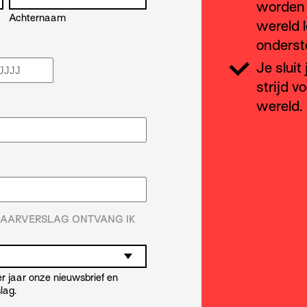
worden 
Achternaam
wereld l
onderst
Je sluit
aar
strijd v
wereld.
 JAARVERSLAG ONTVANG IK
r jaar onze nieuwsbrief en
lag.