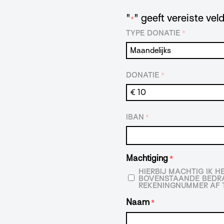
"
" geeft vereiste ve
*
TYPE DONATIE
*
DONATIE
*
IBAN
*
Machtiging
*
HIERBIJ MACHTIG IK 
BOVENSTAANDE BEDRA
REKENINGNUMMER AF T
Naam
*