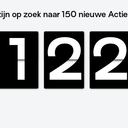
zijn op zoek naar 150 nieuwe Actie
1
1
1
1
2
2
2
2