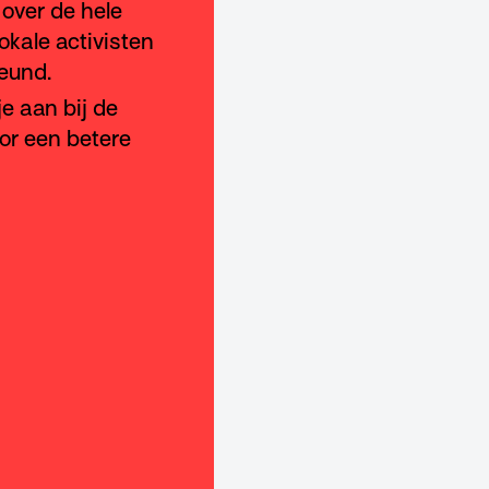
over de hele
okale activisten
eund.
 je aan bij de
oor een betere