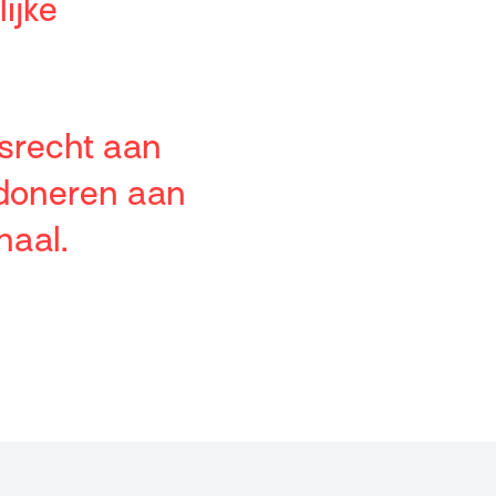
ijke
srecht aan
 doneren aan
maal.