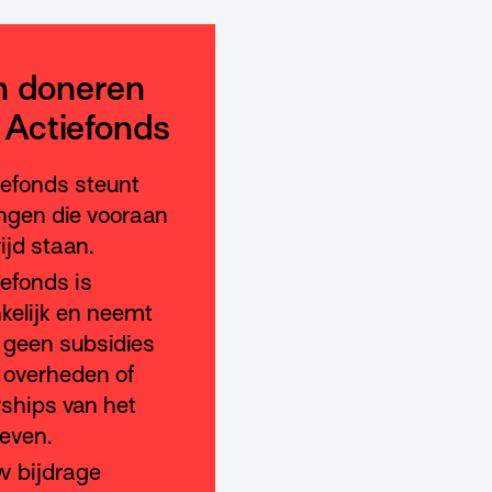
 doneren
 Actiefonds
iefonds steunt
gen die vooraan
rijd staan.
iefonds is
kelijk en neemt
geen subsidies
 overheden of
ships van het
leven.
w bijdrage