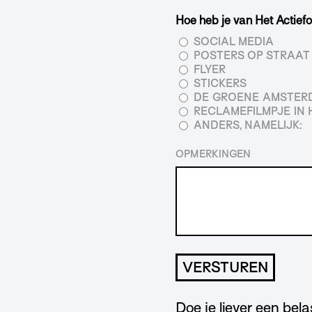
Hoe heb je van Het Actie
SOCIAL MEDIA
POSTERS OP STRAAT
FLYER
STICKERS
DE GROENE AMSTE
RECLAMEFILMPJE IN 
ANDERS, NAMELIJK:
OPMERKINGEN
Doe je liever een bel