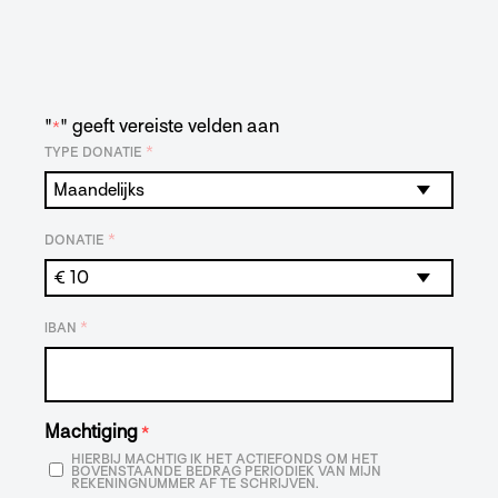
"
" geeft vereiste velden aan
*
*
TYPE DONATIE
*
DONATIE
*
IBAN
Machtiging
*
HIERBIJ MACHTIG IK HET ACTIEFONDS OM HET
BOVENSTAANDE BEDRAG PERIODIEK VAN MIJN
REKENINGNUMMER AF TE SCHRIJVEN.