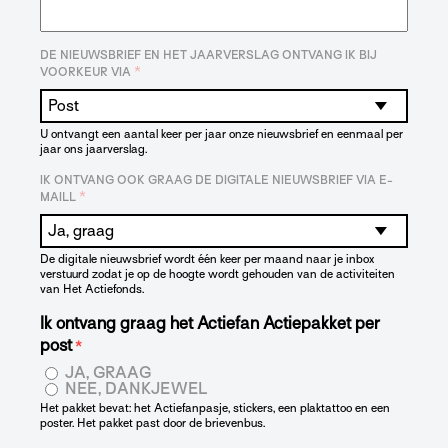
DE NIEUWSBRIEF EN HET JAARVERSLAG ONTVANG IK BIJ
*
VOORKEUR VIA
U ontvangt een aantal keer per jaar onze nieuwsbrief en eenmaal per
jaar ons jaarverslag.
IK ONTVANG OOK GRAAG DE DIGITALE NIEUWSBRIEF VIA E-
*
MAILL
De digitale nieuwsbrief wordt één keer per maand naar je inbox
verstuurd zodat je op de hoogte wordt gehouden van de activiteiten
van Het Actiefonds.
Ik ontvang graag het Actiefan Actiepakket per
post
*
JA, GRAAG
NEE, DANKJEWEL
Het pakket bevat: het Actiefanpasje, stickers, een plaktattoo en een
poster. Het pakket past door de brievenbus.