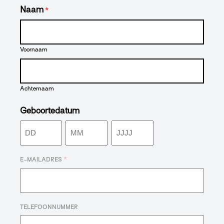
Naam
*
Voornaam
Achternaam
Geboortedatum
Dag
Maand
Jaar
*
E-MAILADRES
TELEFOONNUMMER