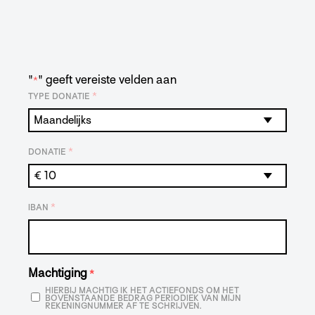
"
" geeft vereiste velden aan
*
*
TYPE DONATIE
*
DONATIE
*
IBAN
Machtiging
*
HIERBIJ MACHTIG IK HET ACTIEFONDS OM HET
BOVENSTAANDE BEDRAG PERIODIEK VAN MIJN
REKENINGNUMMER AF TE SCHRIJVEN.