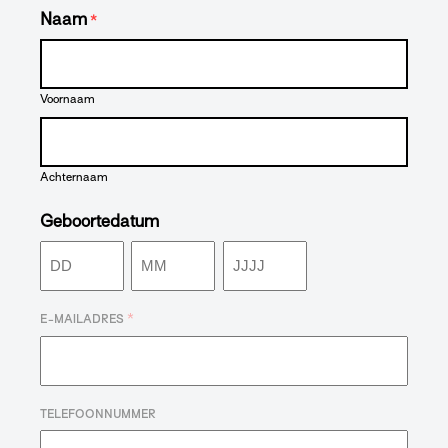
Naam
*
Voornaam
Achternaam
Geboortedatum
Dag
Maand
Jaar
*
E-MAILADRES
TELEFOONNUMMER