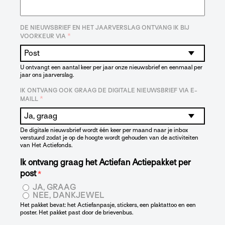
DE NIEUWSBRIEF EN HET JAARVERSLAG ONTVANG IK BIJ
*
VOORKEUR VIA
U ontvangt een aantal keer per jaar onze nieuwsbrief en eenmaal per
jaar ons jaarverslag.
IK ONTVANG OOK GRAAG DE DIGITALE NIEUWSBRIEF VIA E-
*
MAILL
De digitale nieuwsbrief wordt één keer per maand naar je inbox
verstuurd zodat je op de hoogte wordt gehouden van de activiteiten
van Het Actiefonds.
Ik ontvang graag het Actiefan Actiepakket per
post
*
JA, GRAAG
NEE, DANKJEWEL
Het pakket bevat: het Actiefanpasje, stickers, een plaktattoo en een
poster. Het pakket past door de brievenbus.