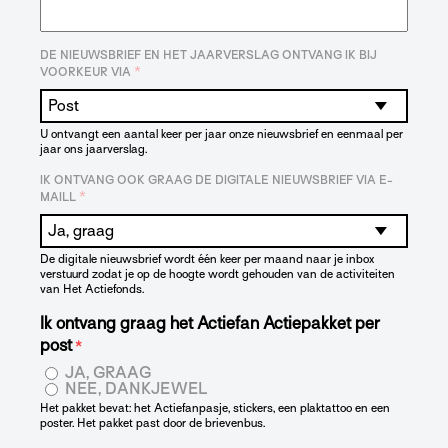
DE NIEUWSBRIEF EN HET JAARVERSLAG ONTVANG IK BIJ
*
VOORKEUR VIA
U ontvangt een aantal keer per jaar onze nieuwsbrief en eenmaal per
jaar ons jaarverslag.
IK ONTVANG OOK GRAAG DE DIGITALE NIEUWSBRIEF VIA E-
*
MAILL
De digitale nieuwsbrief wordt één keer per maand naar je inbox
verstuurd zodat je op de hoogte wordt gehouden van de activiteiten
van Het Actiefonds.
Ik ontvang graag het Actiefan Actiepakket per
post
*
JA, GRAAG
NEE, DANKJEWEL
Het pakket bevat: het Actiefanpasje, stickers, een plaktattoo en een
poster. Het pakket past door de brievenbus.