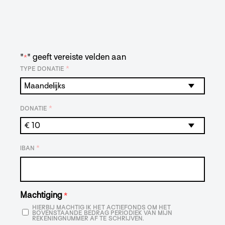
"
" geeft vereiste velden aan
*
*
TYPE DONATIE
*
DONATIE
*
IBAN
Machtiging
*
HIERBIJ MACHTIG IK HET ACTIEFONDS OM HET
BOVENSTAANDE BEDRAG PERIODIEK VAN MIJN
REKENINGNUMMER AF TE SCHRIJVEN.