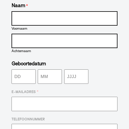
Naam
*
Voornaam
Achternaam
Geboortedatum
Dag
Maand
Jaar
*
E-MAILADRES
TELEFOONNUMMER