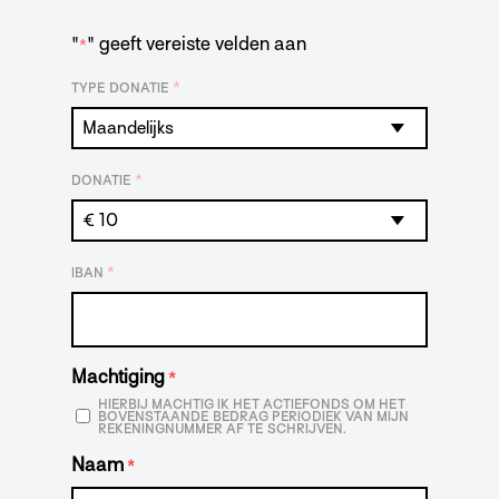
"
" geeft vereiste velden aan
*
*
TYPE DONATIE
*
DONATIE
*
IBAN
Machtiging
*
HIERBIJ MACHTIG IK HET ACTIEFONDS OM HET
BOVENSTAANDE BEDRAG PERIODIEK VAN MIJN
REKENINGNUMMER AF TE SCHRIJVEN.
Naam
*