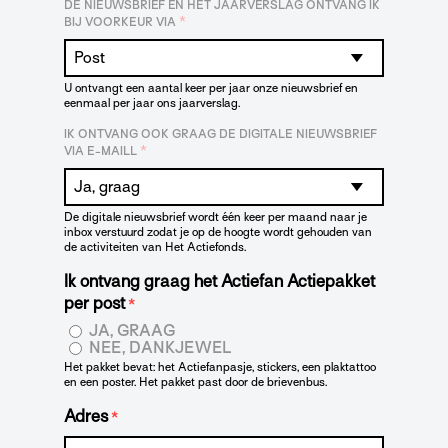
DE NIEUWSBRIEF EN HET JAARVERSLAG ONTVANG IK
*
BIJ VOORKEUR VIA
U ontvangt een aantal keer per jaar onze nieuwsbrief en
eenmaal per jaar ons jaarverslag.
IK ONTVANG OOK GRAAG DE DIGITALE NIEUWSBRIEF
*
VIA E-MAILL
De digitale nieuwsbrief wordt één keer per maand naar je
inbox verstuurd zodat je op de hoogte wordt gehouden van
de activiteiten van Het Actiefonds.
Ik ontvang graag het Actiefan Actiepakket
per post
*
JA, GRAAG
NEE, DANKJEWEL
Het pakket bevat: het Actiefanpasje, stickers, een plaktattoo
en een poster. Het pakket past door de brievenbus.
Adres
*