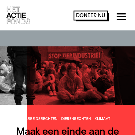
DONEER
NU
ARBEIDS­­RECHTEN
-
DIEREN­RECHTEN
-
KLIMAAT
Maak een einde aan de