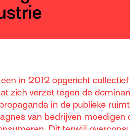
ustrie
s een in 2012 opgericht collectief
at zich verzet tegen de dominan
ropaganda in de publieke ruim
gnes van bedrijven moedigen o
nsumeren. Dit terwijl overcons