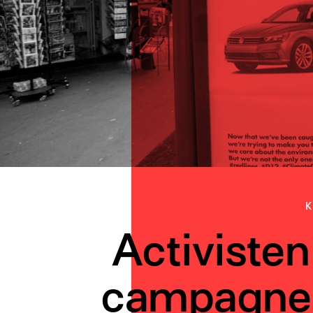
K
Activiste
campagne 