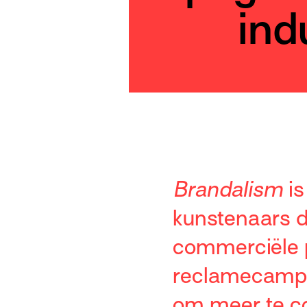
ind
Brandalism
i
kunstenaars d
commerciële p
reclamecampa
om meer te co