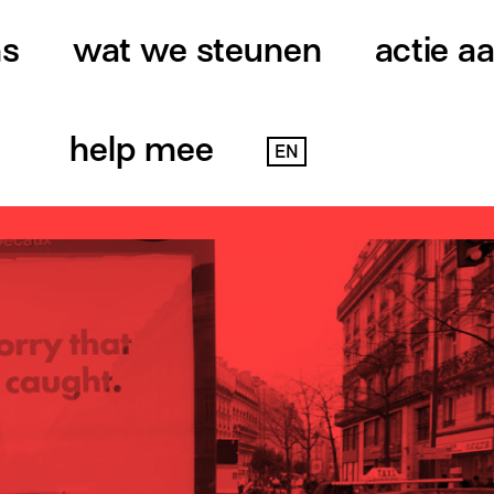
ns
wat we steunen
actie a
help mee
EN