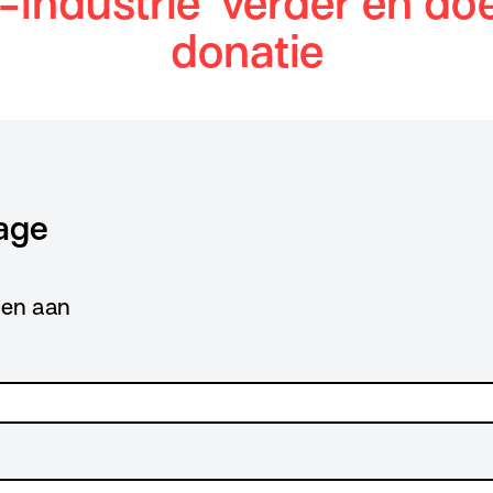
-industrie’ verder en do
donatie
age
lden aan