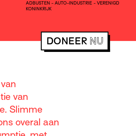
ADBUSTEN
-
AUTO-INDUSTRIE
-
VERENIGD
KONINKRIJK
DONEER
NU
 van
tie van
te. Slimme
ns overal aan
umptie, met