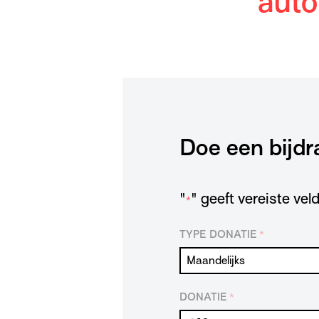
auto
Doe een bijdr
"
" geeft vereiste ve
*
TYPE DONATIE
*
DONATIE
*