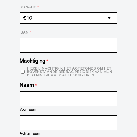
*
DONATIE
*
IBAN
Machtiging
*
HIERBIJ MACHTIG IK HET ACTIEFONDS OM HET
BOVENSTAANDE BEDRAG PERIODIEK VAN MIJN
REKENINGNUMMER AF TE SCHRIJVEN.
Naam
*
Voornaam
Achternaam