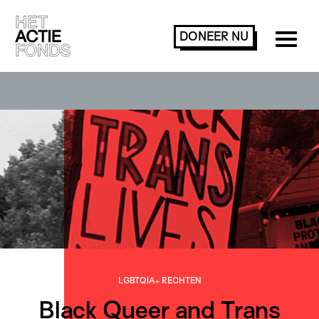
DONEER
NU
LGBTQIA+ RECHTEN
Black Queer and Trans