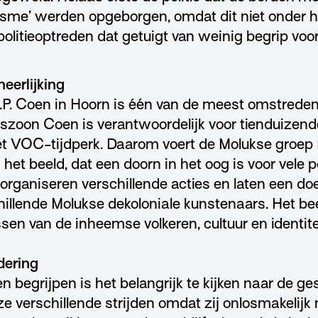
cisme’ werden opgeborgen, omdat dit niet onder h
olitieoptreden dat getuigt van weinig begrip voor 
heerlijking
.P. Coen in Hoorn is één van de meest omstrede
rszoon Coen is verantwoordelijk voor tienduizen
t VOC-tijdperk. Daarom voert de Molukse groep B
t beeld, dat een doorn in het oog is voor vele p
organiseren verschillende acties en laten een do
illende Molukse dekoloniale kunstenaars. Het be
sen van de inheemse volkeren, cultuur en identitei
dering
begrijpen is het belangrijk te kijken naar de ge
e verschillende strijden omdat zij onlosmakelijk