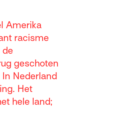
el Amerika
want racisme
d de
rug geschoten
. In Nederland
ing. Het
et hele land;