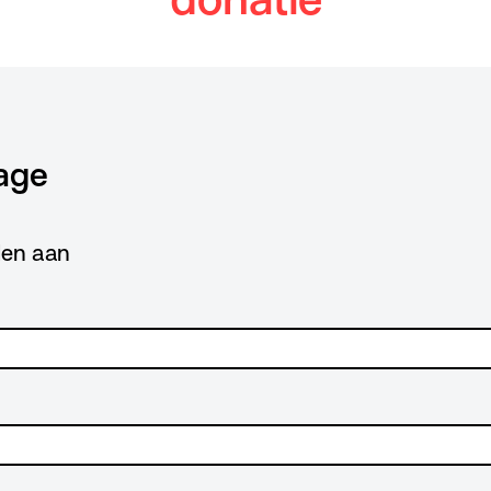
age
lden aan