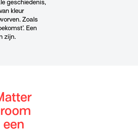
ale geschiedenis,
van kleur
worven. Zoals
toekomst’. Een
 zijn.
Matter
troom
e een