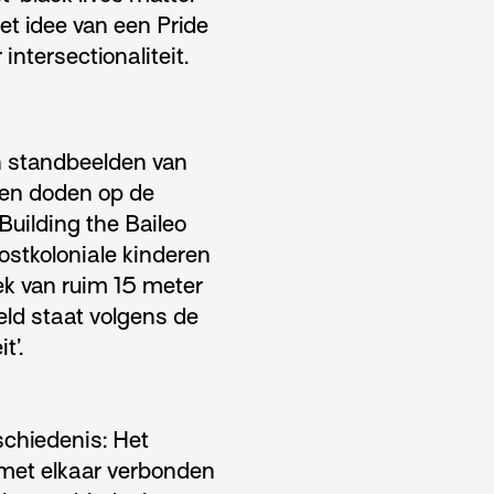
et idee van een Pride
intersectionaliteit.
n standbeelden van
den doden op de
uilding the Baileo
ostkoloniale kinderen
ek van ruim 15 meter
eld staat volgens de
t’.
schiedenis: Het
 met elkaar verbonden