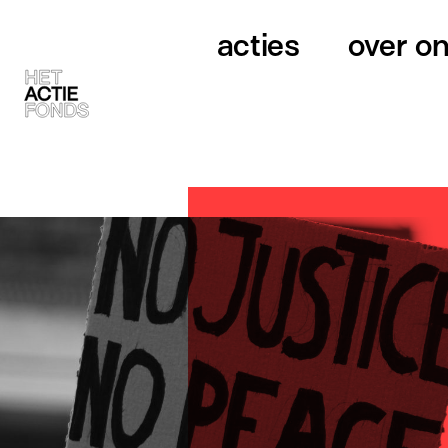
acties
over o