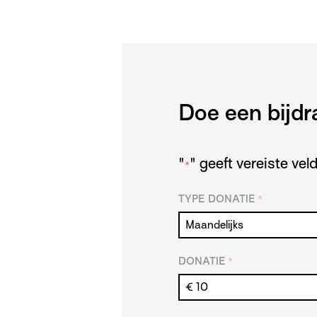
Doe een bijdr
"
" geeft vereiste ve
*
TYPE DONATIE
*
DONATIE
*