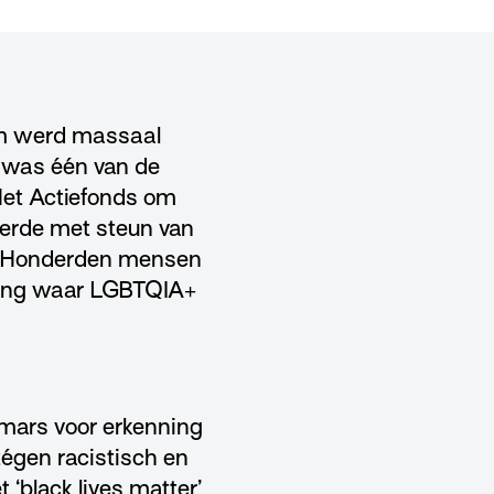
am werd massaal
t was één van de
Het Actiefonds om
eerde met steun van
. Honderden mensen
ering waar LGBTQIA+
 mars voor erkenning
égen racistisch en
 ‘black lives matter’