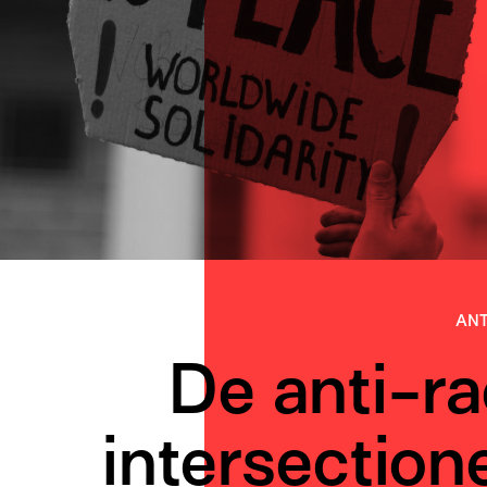
ANT
De anti-ra
intersectione