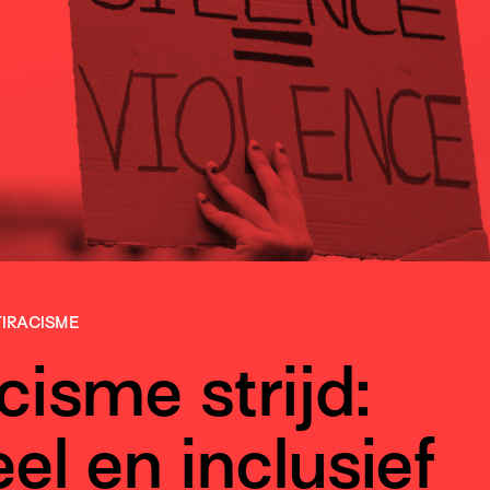
IRACISME
cisme strijd:
el en inclusief