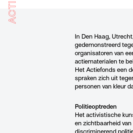
ACTIE
In Den Haag, Utrech
gedemonstreerd tegen
organisatoren van ee
actiematerialen te b
Het Actiefonds een
spraken zich uit teg
personen van kleur d
Politieoptreden
Het activistische kun
en zichtbaarheid va
discriminerend politi