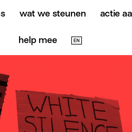
ns
wat we steunen
actie a
help mee
EN