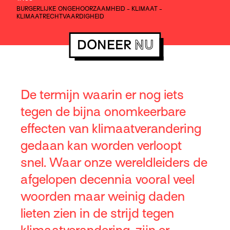
BURGERLIJKE ONGEHOORZAAMHEID
-
KLIMAAT
-
KLIMAATRECHTVAARDIGHEID
DONEER
NU
De termijn waarin er nog iets
tegen de bijna onomkeerbare
effecten van klimaatverandering
gedaan kan worden verloopt
snel. Waar onze wereldleiders de
afgelopen decennia vooral veel
woorden maar weinig daden
lieten zien in de strijd tegen