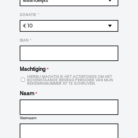
*
DONATIE
*
IBAN
Machtiging
*
HIERBIJ MACHTIG IK HET ACTIEFONDS OM HET
BOVENSTAANDE BEDRAG PERIODIEK VAN MIJN
REKENINGNUMMER AF TE SCHRIJVEN.
Naam
*
Voornaam