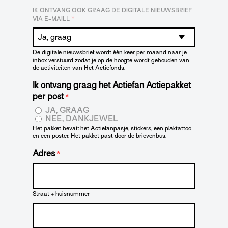
IK ONTVANG OOK GRAAG DE DIGITALE NIEUWSBRIEF
*
VIA E-MAILL
De digitale nieuwsbrief wordt één keer per maand naar je
inbox verstuurd zodat je op de hoogte wordt gehouden van
de activiteiten van Het Actiefonds.
Ik ontvang graag het Actiefan Actiepakket
per post
*
JA, GRAAG
NEE, DANKJEWEL
Het pakket bevat: het Actiefanpasje, stickers, een plaktattoo
en een poster. Het pakket past door de brievenbus.
Adres
*
Straat + huisnummer