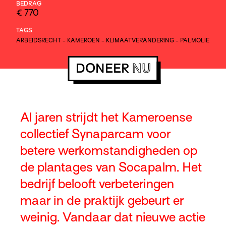
BEDRAG
€ 770
TAGS
ARBEIDSRECHT
-
KAMEROEN
-
KLIMAATVERANDERING
-
PALMOLIE
DONEER
NU
Al jaren strijdt het Kameroense
collectief Synaparcam voor
betere werkomstandigheden op
de plantages van Socapalm. Het
bedrijf belooft verbeteringen
maar in de praktijk gebeurt er
weinig. Vandaar dat nieuwe actie