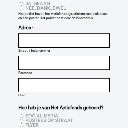
JA, GRAAG
NEE, DANKJEWEL
Het pakket bevat: het Actiefanpasje, stickers, een plaktattoo
en een poster. Het pakket past door de brievenbus.
Adres
*
Straat + huisnummer
Postcode
Stad
Hoe heb je van Het Actiefonds gehoord?
SOCIAL MEDIA
POSTERS OP STRAAT
FLYER