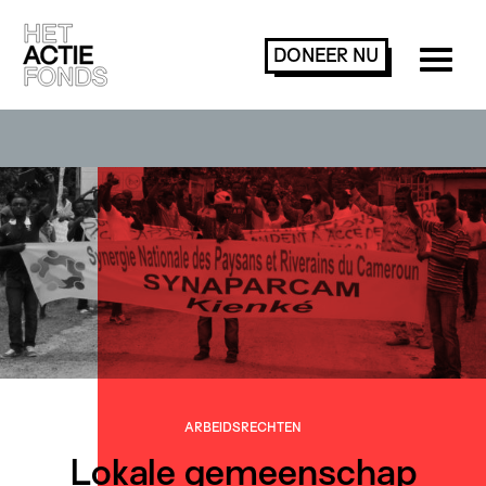
DONEER
NU
ARBEIDS­­RECHTEN
Lokale gemeenschap