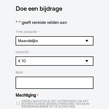
Doe een bijdrage
"
" geeft vereiste velden aan
*
*
TYPE DONATIE
*
DONATIE
*
IBAN
Machtiging
*
HIERBIJ MACHTIG IK HET ACTIEFONDS OM HET
BOVENSTAANDE BEDRAG PERIODIEK VAN MIJN
REKENINGNUMMER AF TE SCHRIJVEN.