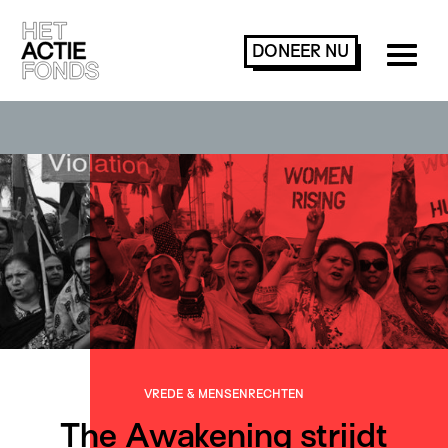
DONEER
NU
VREDE & MENSENRECHTEN
The Awakening strijdt