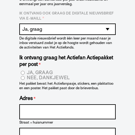
eenmaal per jaar ons jaarverslag.
IK ONTVANG OOK GRAAG DE DIGITALE NIEUWSBRIEF
*
VIA E-MAILL
De digitale nieuwsbrief wordt één keer per maand naar je
inbox verstuurd zodat je op de hoogte wordt gehouden van
de activiteiten van Het Actiefonds.
Ik ontvang graag het Actiefan Actiepakket
per post
*
JA, GRAAG
NEE, DANKJEWEL
Het pakket bevat: het Actiefanpasje, stickers, een plaktattoo
en een poster. Het pakket past door de brievenbus.
Adres
*
Straat + huisnummer