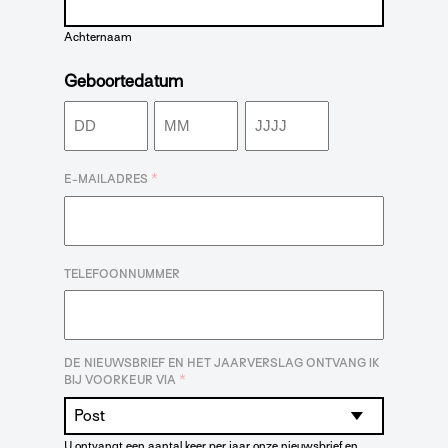
Achternaam
Geboortedatum
Dag
Maand
Jaar
*
E-MAILADRES
TELEFOONNUMMER
DE NIEUWSBRIEF EN HET JAARVERSLAG ONTVANG IK
*
BIJ VOORKEUR VIA
U ontvangt een aantal keer per jaar onze nieuwsbrief en