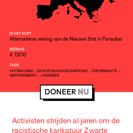
IN HET KORT
Alternatieve viering van de Nieuwe Sint in Paradiso
BEDRAG
€ 1200
TAGS
ANTIRACISME
-
BEWUSTMAKINGSCAMPAGNE
-
DISCRIMINATIE
-
EMPOWERMENT
-
JONGEREN
DONEER
NU
Activisten strijden al jaren om de
racistische karikatuur Zwarte