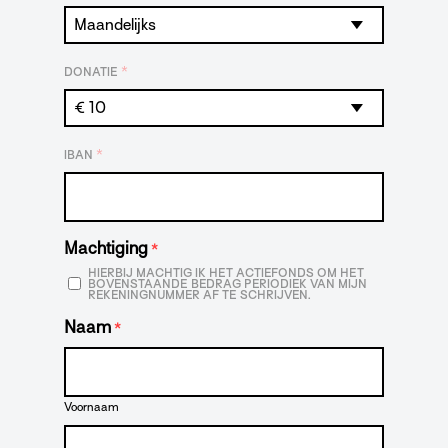
*
DONATIE
*
IBAN
Machtiging
*
HIERBIJ MACHTIG IK HET ACTIEFONDS OM HET
BOVENSTAANDE BEDRAG PERIODIEK VAN MIJN
REKENINGNUMMER AF TE SCHRIJVEN.
Naam
*
Voornaam