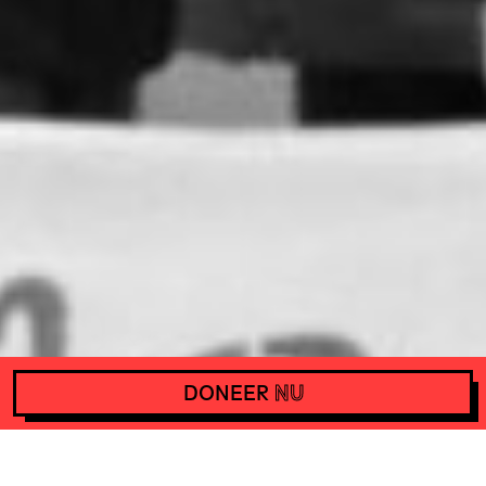
DONEER
NU