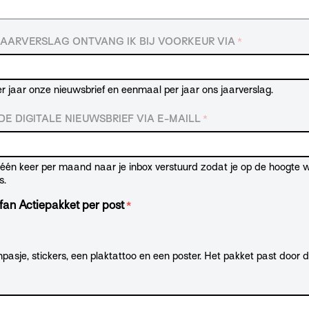
JAARVERSLAG ONTVANG IK BIJ VOORKEUR VIA
*
r jaar onze nieuwsbrief en eenmaal per jaar ons jaarverslag.
E DIGITALE NIEUWSBRIEF VIA E-MAILL
*
t één keer per maand naar je inbox verstuurd zodat je op de hoogte
s.
fan Actiepakket per post
*
pasje, stickers, een plaktattoo en een poster. Het pakket past door 