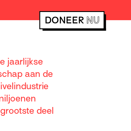
DONEER
NU
 jaarlijkse
dschap aan de
velindustrie
miljoenen
 grootste deel