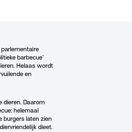
e parlementaire
itieke barbecue’
vieren. Helaas wordt
rvuilende en
le dieren. Daarom
becue: helemaal
 burgers laten zien
ervriendelijk dieet.