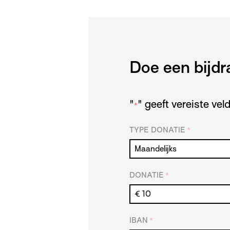
Doe een bijdr
"
" geeft vereiste ve
*
TYPE DONATIE
*
DONATIE
*
IBAN
*