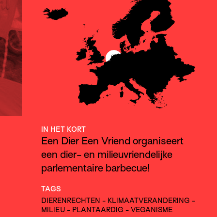
IN HET KORT
Een Dier Een Vriend organiseert
een dier- en milieuvriendelijke
parlementaire barbecue!
TAGS
DIERENRECHTEN
-
KLIMAATVERANDERING
-
MILIEU
-
PLANTAARDIG
-
VEGANISME