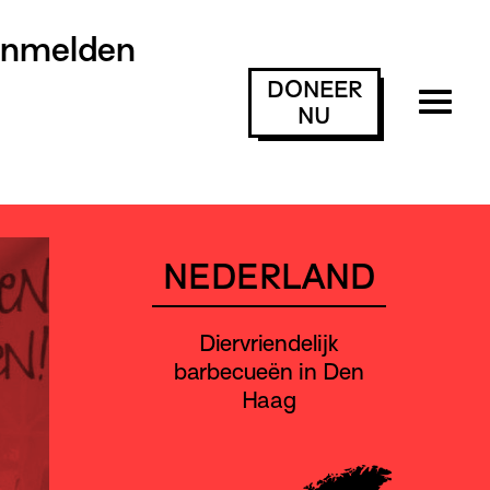
anmelden
DONEER
NU
NEDERLAND
Diervriendelijk
barbecueën in Den
Haag