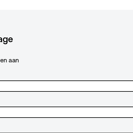
age
lden aan