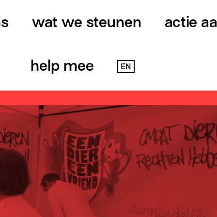
ns
wat we steunen
actie a
help mee
EN