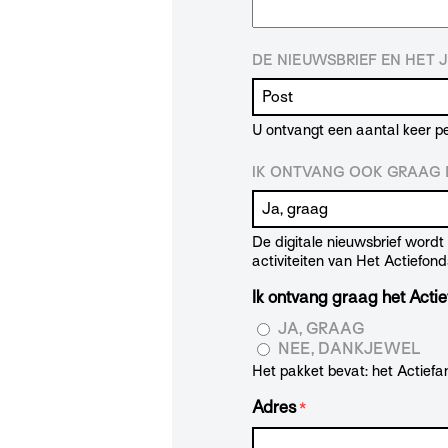
DE NIEUWSBRIEF EN HET 
U ontvangt een aantal keer pe
IK ONTVANG OOK GRAAG D
De digitale nieuwsbrief word
activiteiten van Het Actiefond
Ik ontvang graag het Actie
JA, GRAAG
NEE, DANKJEWEL
Het pakket bevat: het Actiefan
Adres
*