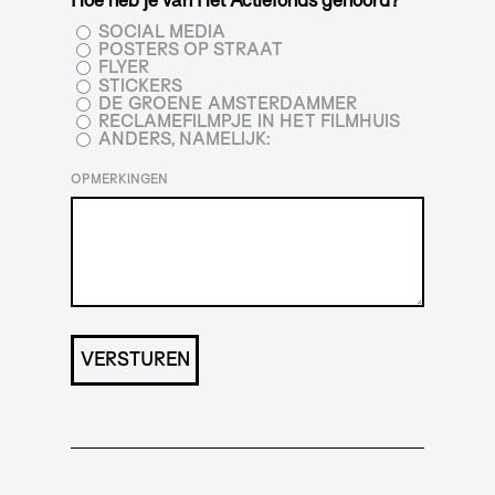
Hoe heb je van Het Actiefonds gehoord?
SOCIAL MEDIA
POSTERS OP STRAAT
FLYER
STICKERS
DE GROENE AMSTERDAMMER
RECLAMEFILMPJE IN HET FILMHUIS
ANDERS, NAMELIJK:
OPMERKINGEN