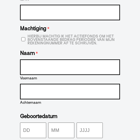
Machtiging
*
HIERBIJ MACHTIG IK HET ACTIEFONDS OM HET
BOVENSTAANDE BEDRAG PERIODIEK VAN MIJN
REKENINGNUMMER AF TE SCHRIJVEN.
Naam
*
Voornaam
Achternaam
Geboortedatum
Dag
Maand
Jaar