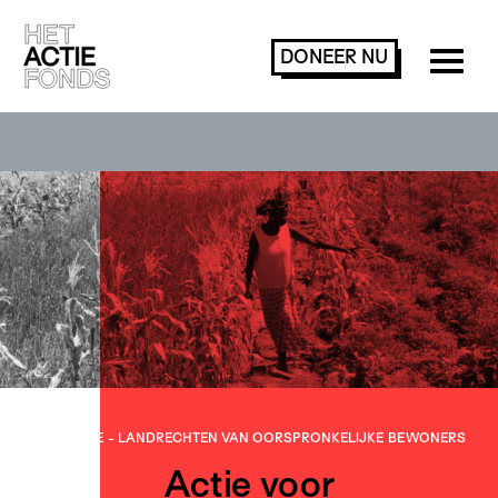
DONEER
NU
FEMINISME
-
LAND­RECHTEN VAN OOR­SPRONKE­LIJKE BEWONERS
Actie voor