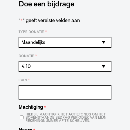
Doe een bijdrage
"
" geeft vereiste velden aan
*
*
TYPE DONATIE
*
DONATIE
*
IBAN
Machtiging
*
HIERBIJ MACHTIG IK HET ACTIEFONDS OM HET
BOVENSTAANDE BEDRAG PERIODIEK VAN MIJN
REKENINGNUMMER AF TE SCHRIJVEN.