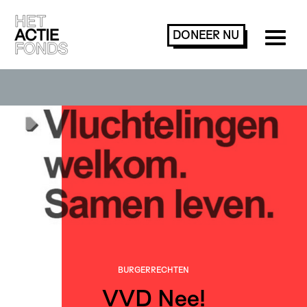
DONEER
NU
BURGER­RECHTEN
VVD Nee!