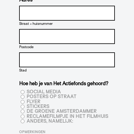
*
Straat + huisnummer
Postcode
Stad
Hoe heb je van Het Actiefonds gehoord?
SOCIAL MEDIA
POSTERS OP STRAAT
FLYER
STICKERS
DE GROENE AMSTERDAMMER
RECLAMEFILMPJE IN HET FILMHUIS
ANDERS, NAMELIJK:
OPMERKINGEN