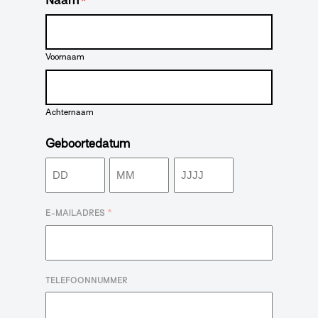
Naam
*
Voornaam
Achternaam
Geboortedatum
Dag
Maand
Jaar
*
E-MAILADRES
TELEFOONNUMMER