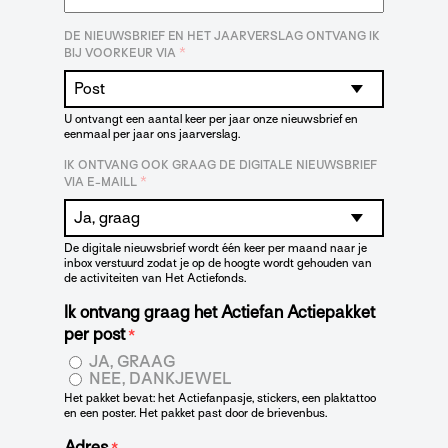
DE NIEUWSBRIEF EN HET JAARVERSLAG ONTVANG IK
*
BIJ VOORKEUR VIA
U ontvangt een aantal keer per jaar onze nieuwsbrief en
eenmaal per jaar ons jaarverslag.
IK ONTVANG OOK GRAAG DE DIGITALE NIEUWSBRIEF
*
VIA E-MAILL
De digitale nieuwsbrief wordt één keer per maand naar je
inbox verstuurd zodat je op de hoogte wordt gehouden van
de activiteiten van Het Actiefonds.
Ik ontvang graag het Actiefan Actiepakket
per post
*
JA, GRAAG
NEE, DANKJEWEL
Het pakket bevat: het Actiefanpasje, stickers, een plaktattoo
en een poster. Het pakket past door de brievenbus.
Adres