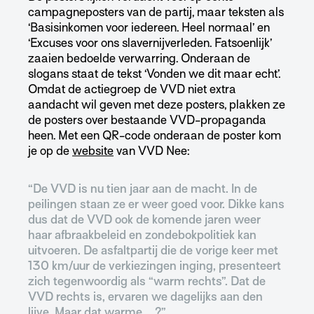
campagneposters van de partij, maar teksten als
‘Basisinkomen voor iedereen. Heel normaal’ en
‘Excuses voor ons slavernijverleden. Fatsoenlijk’
zaaien bedoelde verwarring. Onderaan de
slogans staat de tekst ‘Vonden we dit maar echt’.
Omdat de actiegroep de VVD niet extra
aandacht wil geven met deze posters, plakken ze
de posters over bestaande VVD-propaganda
heen. Met een QR-code onderaan de poster kom
je op de
website
van VVD Nee:
“De VVD is nu tien jaar aan de macht. In de
peilingen staan ze er weer goed voor. Dikke kans
dus dat de VVD ook de komende jaren weer
haar afbraakbeleid en zondebokpolitiek kan
uitvoeren. De asfaltpartij die de vorige keer met
130 km/uur de verkiezingen inging, presenteert
zich tegenwoordig als “warm rechts”. Dat de
VVD rechts is, ervaren we dagelijks aan den
lijve. Maar dat warme…..?”