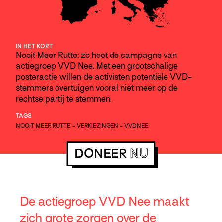
IN HET KORT
Nooit Meer Rutte: zo heet de campagne van
actiegroep VVD Nee. Met een grootschalige
posteractie willen de activisten potentiële VVD-
stemmers overtuigen vooral niet meer op de
rechtse partij te stemmen.
TAGS
NOOIT MEER RUTTE
-
VERKIEZINGEN
-
VVDNEE
DONEER
NU
De actiegroep VVD Nee maakt
zich grote zorgen over de