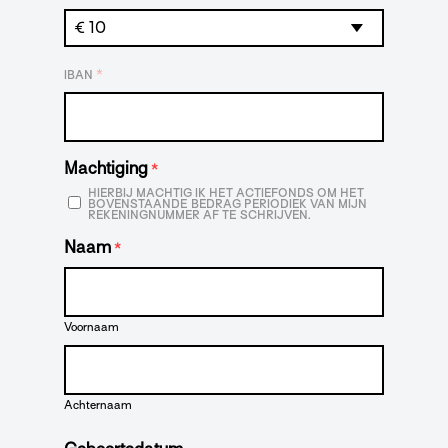
*
IBAN
Machtiging
*
HIERBIJ MACHTIG IK HET ACTIEFONDS OM HET
BOVENSTAANDE BEDRAG PERIODIEK VAN MIJN
REKENINGNUMMER AF TE SCHRIJVEN.
Naam
*
Voornaam
Achternaam