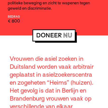
politieke beweging en zicht te wapenen tegen
geweld en discriminatie.
BEDRAG
€ 800
DONEER
NU
Vrouwen die asiel zoeken in
Duitsland worden vaak arbitrair
geplaatst in asielzoekerscentra
en zogeheten “Heims” (huizen).
Het gevolg is dat in Berlijn en
Brandenburg vrouwen vaak op
verschillende van elkaar