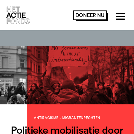
DONEER
NU
ANTIRACISME
-
MIGRANTEN­RECHTEN
Politieke mobilisatie door