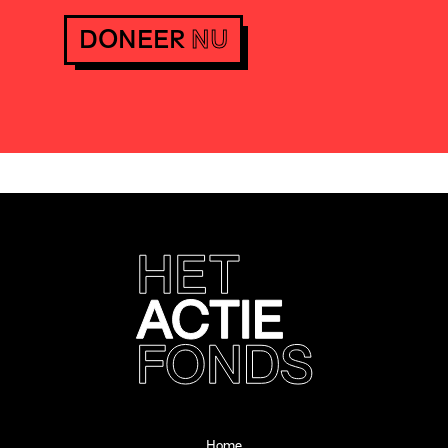
DONEER
NU
Home