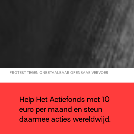
PROTEST TEGEN ONBETAALBAAR OPENBAAR VERVOER
Help Het Actiefonds met 10
euro per maand en steun
daarmee acties wereldwijd.