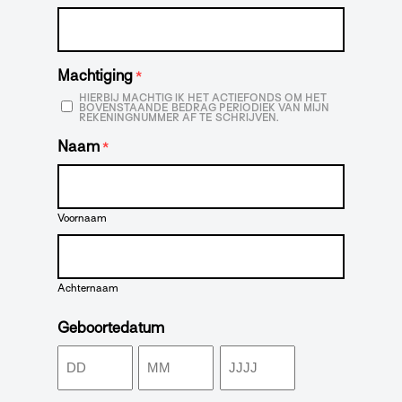
Machtiging
*
HIERBIJ MACHTIG IK HET ACTIEFONDS OM HET
BOVENSTAANDE BEDRAG PERIODIEK VAN MIJN
REKENINGNUMMER AF TE SCHRIJVEN.
Naam
*
Voornaam
Achternaam
Geboortedatum
Dag
Maand
Jaar