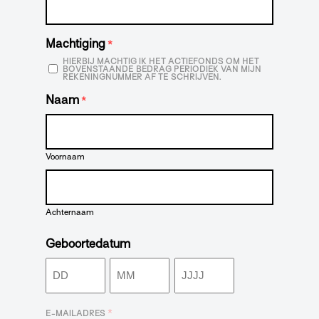
Machtiging
*
HIERBIJ MACHTIG IK HET ACTIEFONDS OM HET
BOVENSTAANDE BEDRAG PERIODIEK VAN MIJN
REKENINGNUMMER AF TE SCHRIJVEN.
Naam
*
Voornaam
Achternaam
Geboortedatum
Dag
Maand
Jaar
*
E-MAILADRES