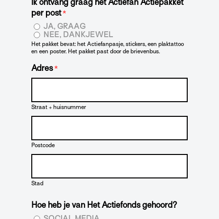
Ik ontvang graag het Actiefan Actiepakket
per post
*
JA, GRAAG
NEE, DANKJEWEL
Het pakket bevat: het Actiefanpasje, stickers, een plaktattoo
en een poster. Het pakket past door de brievenbus.
Adres
*
Straat + huisnummer
Postcode
Stad
Hoe heb je van Het Actiefonds gehoord?
SOCIAL MEDIA