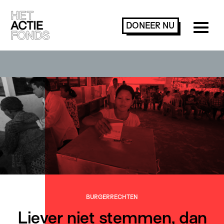
DONEER
NU
BURGER­RECHTEN
Liever niet stemmen, dan