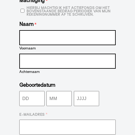
Machtiging
*
HIERBIJ MACHTIG IK HET ACTIEFONDS OM HET
BOVENSTAANDE BEDRAG PERIODIEK VAN MIJN
REKENINGNUMMER AF TE SCHRIJVEN.
Naam
*
Voornaam
Achternaam
Geboortedatum
Dag
Maand
Jaar
*
E-MAILADRES