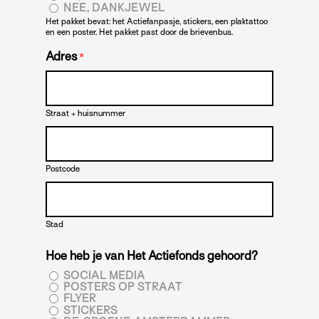
NEE, DANKJEWEL
Het pakket bevat: het Actiefanpasje, stickers, een plaktattoo
en een poster. Het pakket past door de brievenbus.
Adres
*
Straat + huisnummer
Postcode
Stad
Hoe heb je van Het Actiefonds gehoord?
SOCIAL MEDIA
POSTERS OP STRAAT
FLYER
STICKERS