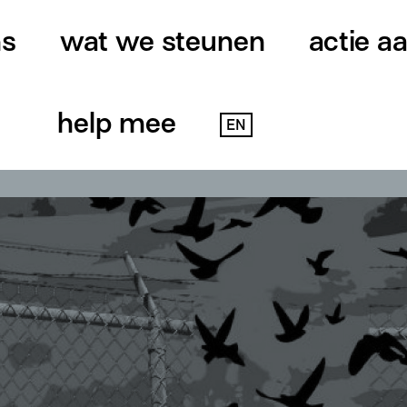
ns
wat we steunen
actie a
help mee
EN