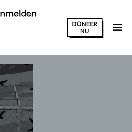
anmelden
DONEER
NU