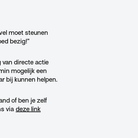
 wel moet steunen
oed bezig!”
van directe actie
 min mogelijk een
r bij kunnen helpen.
nd of ben je zelf
ns via
deze link