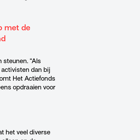
lp met de
nd
 steunen. “Als
activisten dan bij
komt Het Actiefonds
g eens opdraaien voor
t het veel diverse