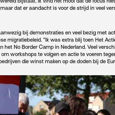
wereld bijstaat. Ik vind het mooi dat de focus niet
 maar dat er aandacht is voor de strijd in veel ve
aanwezig bij demonstraties en veel bezig met act
e migratiebeleid. “Ik was extra blij toen Het Actie
an het No Border Camp in Nederland. Veel versc
m workshops te volgen en actie te voeren tegen
 bedrijven die winst maken op de doden bij de Eu