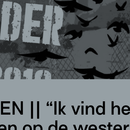
 || “Ik vind he
een op de wester