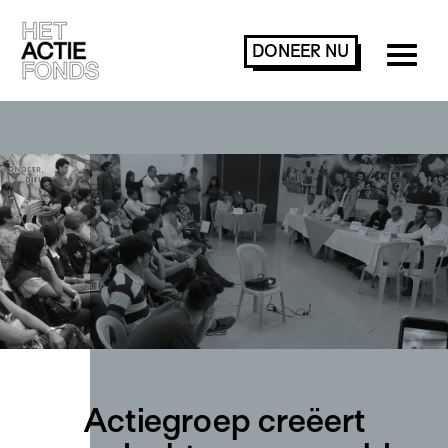
DONEER
NU
Actiegroep creëert