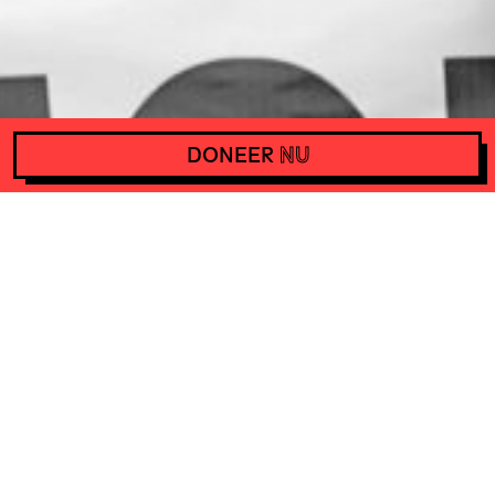
DONEER
NU
PROTEST IN INDONESIË TEGEN REPRESSIEVE WET
Help Het Actiefonds met 10
euro per maand en steun
daarmee acties wereldwijd.
DONEER
NU