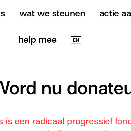
ns
wat we steunen
actie a
help mee
EN
Word nu donateu
 is een radicaal progressief fon