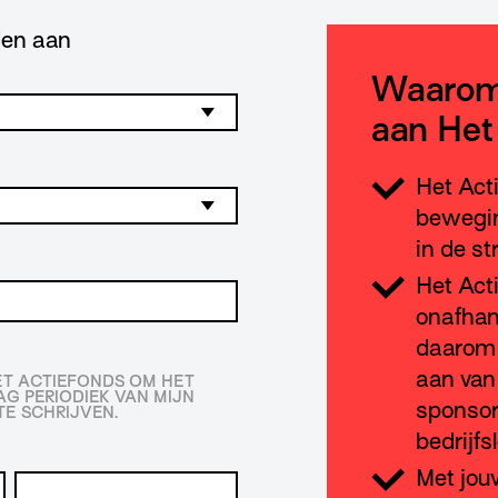
lden aan
Waarom
aan Het
Het Act
bewegin
in de st
Het Act
onafhan
daarom 
aan van
HET ACTIEFONDS OM HET
G PERIODIEK VAN MIJN
sponsor
E SCHRIJVEN.
bedrijfs
Met jou