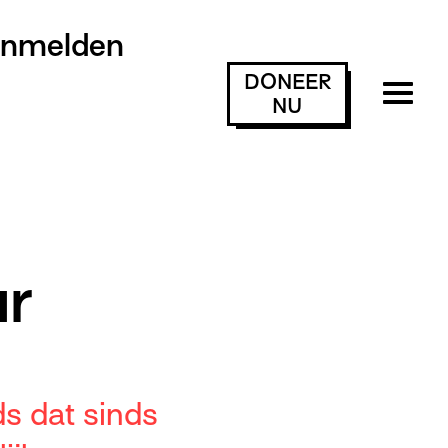
anmelden
DONEER
NU
r
ds dat sinds