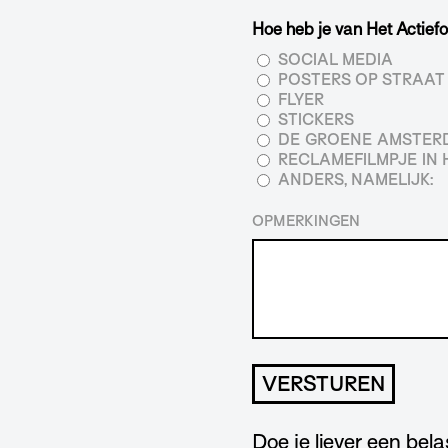
Hoe heb je van Het Actie
SOCIAL MEDIA
POSTERS OP STRAAT
FLYER
STICKERS
DE GROENE AMSTE
RECLAMEFILMPJE IN 
ANDERS, NAMELIJK:
OPMERKINGEN
Doe je liever een bel