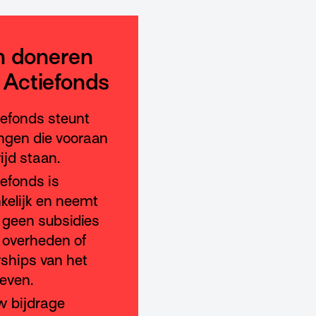
 doneren
 Actiefonds
iefonds steunt
gen die vooraan
rijd staan.
iefonds is
kelijk en neemt
geen subsidies
 overheden of
ships van het
leven.
w bijdrage