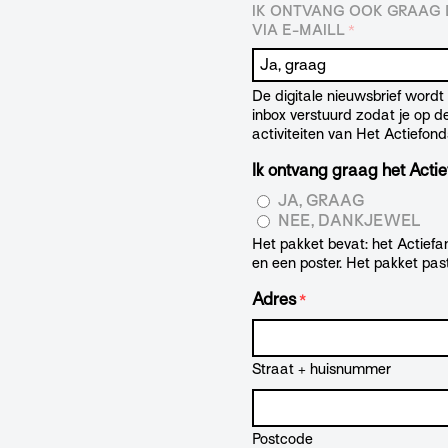
IK ONTVANG OOK GRAAG D
VIA E-MAILL
*
De digitale nieuwsbrief word
inbox verstuurd zodat je op 
activiteiten van Het Actiefond
Ik ontvang graag het Actie
JA, GRAAG
NEE, DANKJEWEL
Het pakket bevat: het Actiefan
en een poster. Het pakket pas
Adres
*
Straat + huisnummer
Postcode