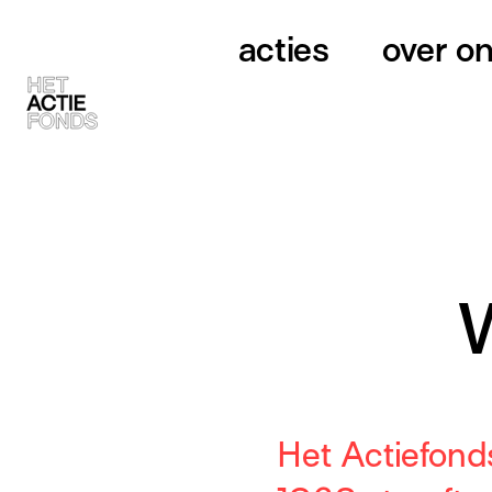
acties
over o
Het Actiefonds