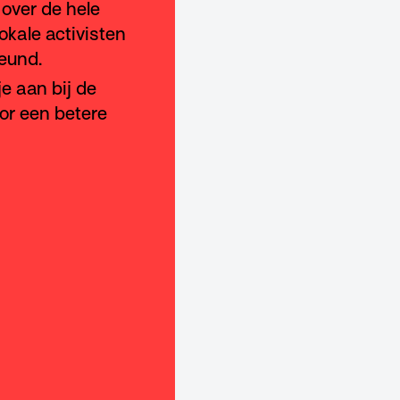
over de hele
okale activisten
eund.
 je aan bij de
oor een betere