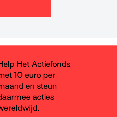
Help Het Actiefonds
met 10 euro per
maand en steun
daarmee acties
wereldwijd.