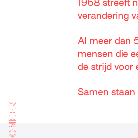
1968 streeft 
verandering v
Al meer dan 5
mensen die ee
de strijd voor
Samen staan we
DONEER