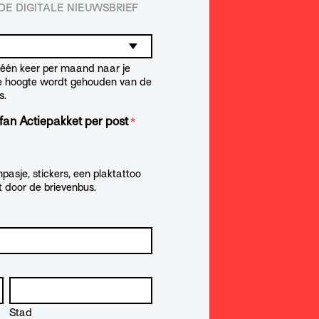
E DIGITALE NIEUWSBRIEF
t één keer per maand naar je
de hoogte wordt gehouden van de
s.
fan Actiepakket per post
*
pasje, stickers, een plaktattoo
t door de brievenbus.
Stad