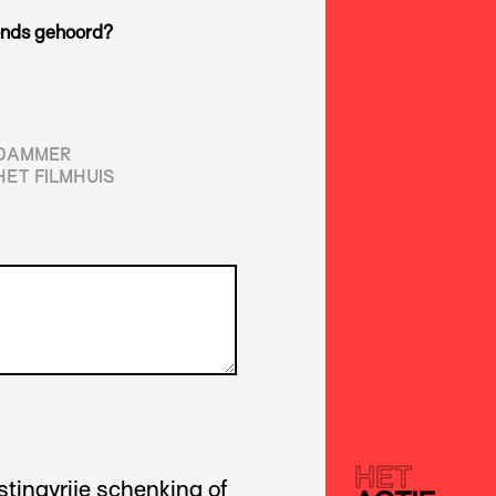
fonds gehoord?
RDAMMER
HET FILMHUIS
astingvrije schenking of