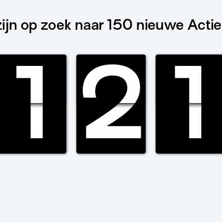
zijn op zoek naar 150 nieuwe Actie
1
1
1
1
2
2
2
2