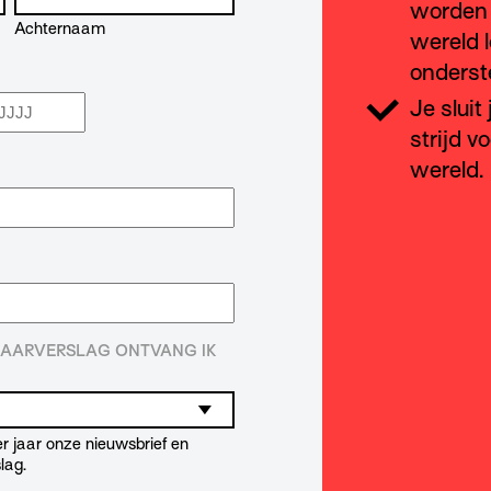
worden 
Achternaam
wereld l
onderst
Je sluit
aar
strijd v
wereld.
 JAARVERSLAG ONTVANG IK
r jaar onze nieuwsbrief en
lag.