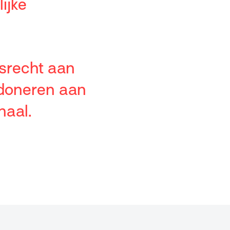
ijke
srecht aan
 doneren aan
maal.