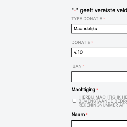
"
" geeft vereiste ve
*
TYPE DONATIE
*
DONATIE
*
IBAN
*
Machtiging
*
HIERBIJ MACHTIG IK 
BOVENSTAANDE BEDRA
REKENINGNUMMER AF T
Naam
*