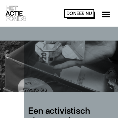
DONEER
NU
Een activistisch