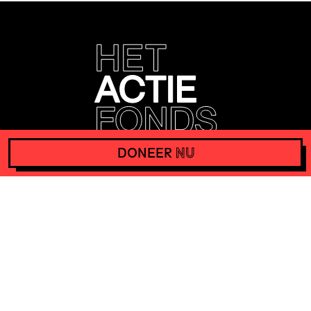
DONEER
NU
Home
Acties
Reguliere aanvraag
Onze visie
Hoe maken we beslissingen?
Updates
Team
Contact
Vacatures