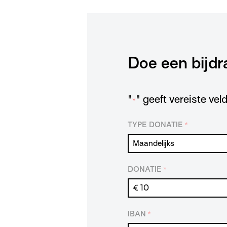
Doe een bijdr
"
" geeft vereiste ve
*
TYPE DONATIE
*
DONATIE
*
IBAN
*