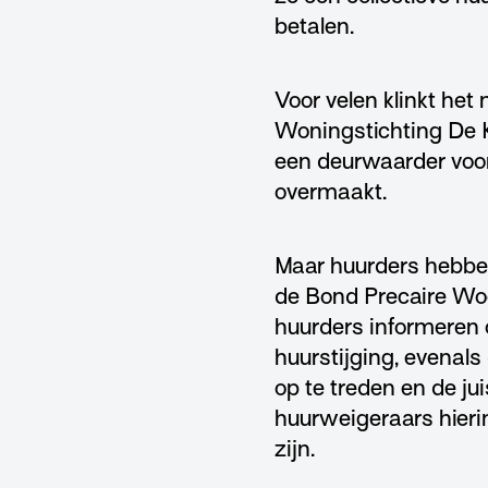
betalen.
Voor velen klinkt het
Woningstichting De K
een deurwaarder voor
overmaakt.
Maar huurders hebben
de Bond Precaire Woo
huurders informeren 
huurstijging, evenal
op te treden en de ju
huurweigeraars hierin 
zijn.