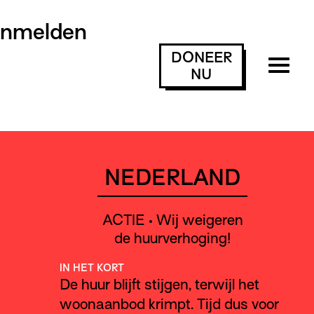
anmelden
DONEER
NU
NEDERLAND
ACTIE • Wij weigeren
de huurverhoging!
IN HET KORT
De huur blijft stijgen, terwijl het
woonaanbod krimpt. Tijd dus voor