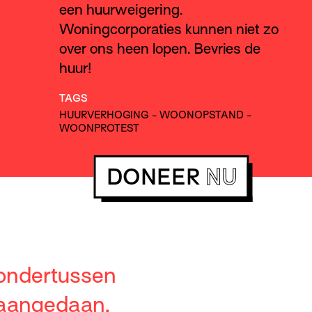
een huurweigering.
Woningcorporaties kunnen niet zo
over ons heen lopen. Bevries de
huur!
TAGS
HUURVERHOGING
-
WOONOPSTAND
-
WOONPROTEST
DONEER
NU
 ondertussen
 aangedaan.