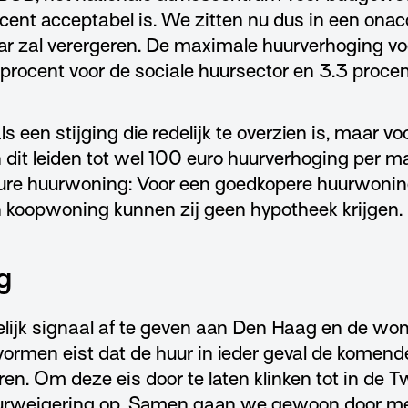
ent acceptabel is. We zitten nu dus in een onacc
ar zal verergeren. De maximale huurverhoging vo
ocent voor de sociale huursector en 3.3 procent 
ls een stijging die redelijk te overzien is, maar vo
it leiden tot wel 100 euro huurverhoging per maa
ure huurwoning: Voor een goedkopere huurwonin
 koopwoning kunnen zij geen hypotheek krijgen.
g
elijk signaal af te geven aan Den Haag en de won
rmen eist dat de huur in ieder geval de komende
n. Om deze eis door te laten klinken tot in de 
huurweigering op. Samen gaan we gewoon door me