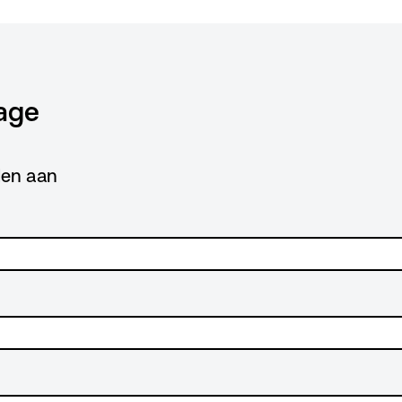
age
lden aan