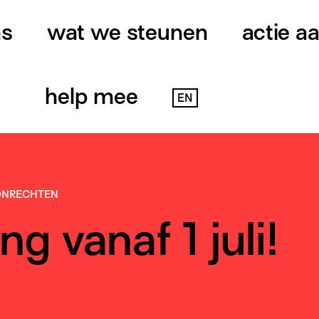
ns
wat we steunen
actie a
help mee
EN
NRECHTEN
g vanaf 1 juli!