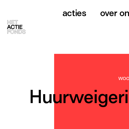
acties
over o
WOO
Huurweigerin