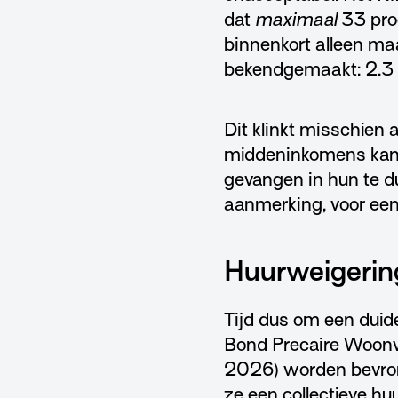
dat
maximaal
33 proc
binnenkort alleen ma
bekendgemaakt: 2.3 pr
Dit klinkt misschien a
middeninkomens kan d
gevangen in hun te d
aanmerking, voor een
Huurweigerin
Tijd dus om een duid
Bond Precaire Woonvo
2026) worden bevrore
ze een collectieve 