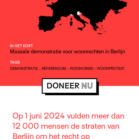
IN HET KORT
Massale demonstratie voor woonrechten in Berlijn
TAGS
DEMONSTRATIE
-
REFERENDUM
-
WOONCRISIS
-
WOONPROTEST
DONEER
NU
Op 1 juni 2024 vulden meer dan
12 000 mensen de straten van
Berlijn om het recht op