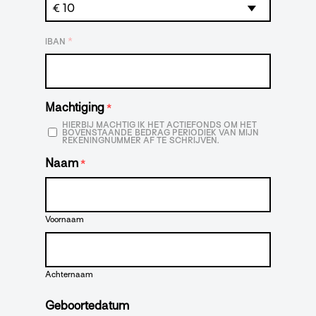
*
IBAN
Machtiging
*
HIERBIJ MACHTIG IK HET ACTIEFONDS OM HET
BOVENSTAANDE BEDRAG PERIODIEK VAN MIJN
REKENINGNUMMER AF TE SCHRIJVEN.
Naam
*
Voornaam
Achternaam
Geboortedatum