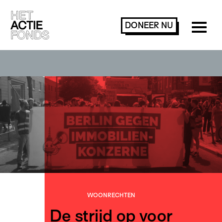
DONEER
NU
WOONRECHTEN
De strijd op voor