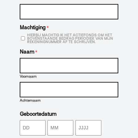
Machtiging
*
HIERBIJ MACHTIG IK HET ACTIEFONDS OM HET
BOVENSTAANDE BEDRAG PERIODIEK VAN MIJN
REKENINGNUMMER AF TE SCHRIJVEN.
Naam
*
Voornaam
Achternaam
Geboortedatum
Dag
Maand
Jaar