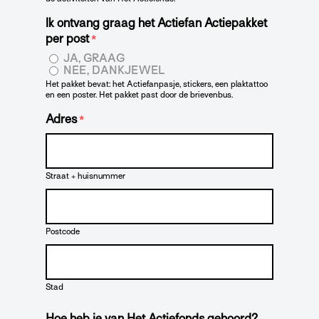
Ik ontvang graag het Actiefan Actiepakket
per post
*
JA, GRAAG
NEE, DANKJEWEL
Het pakket bevat: het Actiefanpasje, stickers, een plaktattoo
en een poster. Het pakket past door de brievenbus.
Adres
*
Straat + huisnummer
Postcode
Stad
Hoe heb je van Het Actiefonds gehoord?