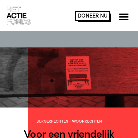
DONEER
NU
BURGER­RECHTEN
-
WOONRECHTEN
Voor een vriendelijk