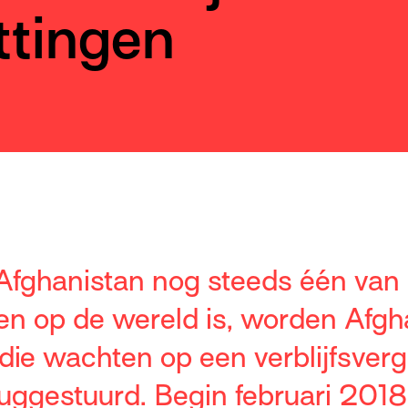
ttingen
Afghanistan nog steeds één van
den op de wereld is, worden Afg
 die wachten op een verblijfsver
uggestuurd. Begin februari 2018