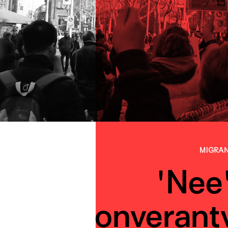
MIGRAN
'Nee
onverant