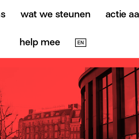
ns
wat we steunen
actie a
help mee
EN