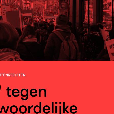
TEN­RECHTEN
' tegen
woordelijke