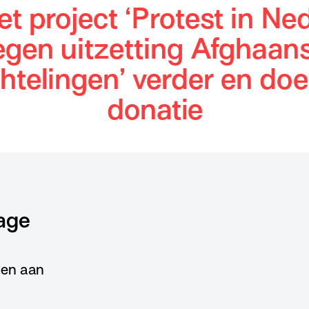
et project ‘Protest in Ne
egen uitzetting Afghaan
htelingen’ verder en do
donatie
age
lden aan