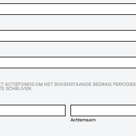
HET ACTIEFONDS OM HET BOVENSTAANDE BEDRAG PERIODIEK
E SCHRIJVEN.
Achternaam