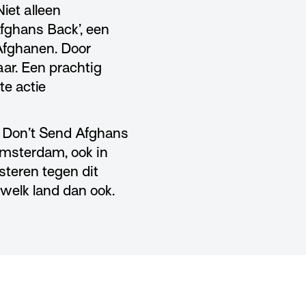
Niet alleen
fghans Back’, een
 Afghanen. Door
ar. Een prachtig
cte actie
r Don’t Send Afghans
Amsterdam, ook in
teren tegen dit
 welk land dan ook.