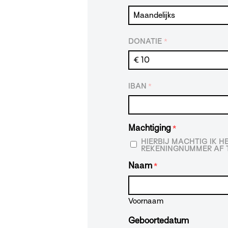
DONATIE
*
IBAN
*
Machtiging
*
HIERBIJ MACHTIG IK 
REKENINGNUMMER AF T
Naam
*
Voornaam
Geboortedatum