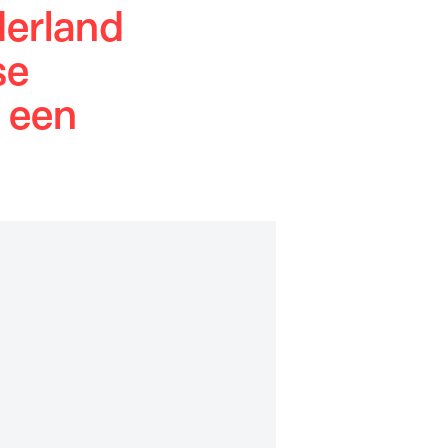
derland
se
e een