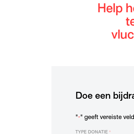
Help h
t
vluc
Doe een bijdr
"
" geeft vereiste ve
*
TYPE DONATIE
*