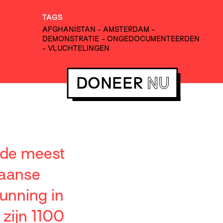
TAGS
AFGHANISTAN
-
AMSTERDAM
-
DEMONSTRATIE
-
ONGEDOCUMENTEERDEN
-
VLUCHTELINGEN
DONEER
NU
 de meest
haanse
gunning in
 zijn 1100