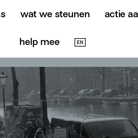
ns
wat we steunen
actie a
help mee
EN