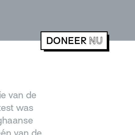
DONEER
NU
ie van de
test was
fghaanse
één van de