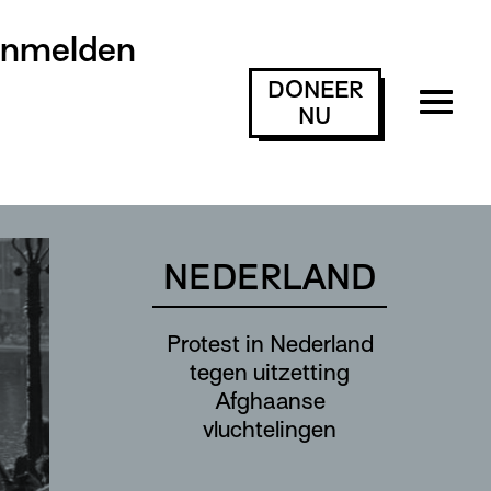
anmelden
DONEER
NU
NEDERLAND
Protest in Nederland
tegen uitzetting
Afghaanse
vluchtelingen