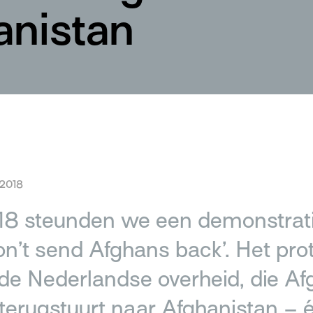
anistan
2018
018 steunden we een demonstrat
on’t send Afghans back’. Het pro
 de Nederlandse overheid, die A
 terugstuurt naar Afghanistan – 