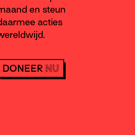
maand en steun
daarmee acties
wereldwijd.
DONEER
NU