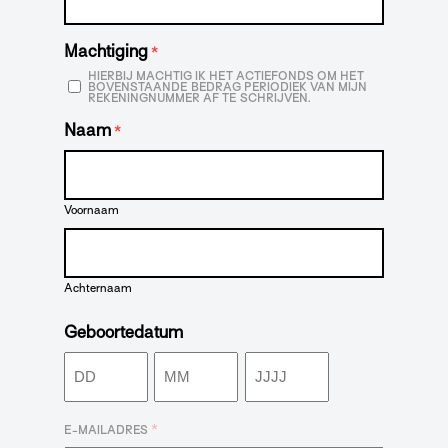
Machtiging
*
HIERBIJ MACHTIG IK HET ACTIEFONDS OM HET
BOVENSTAANDE BEDRAG PERIODIEK VAN MIJN
REKENINGNUMMER AF TE SCHRIJVEN.
Naam
*
Voornaam
Achternaam
Geboortedatum
Dag
Maand
Jaar
*
E-MAILADRES