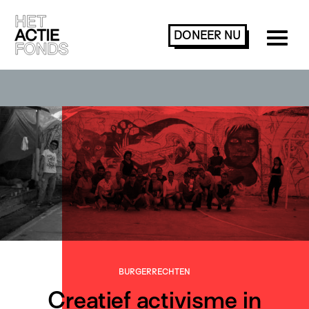
DONEER
NU
BURGER­RECHTEN
Creatief activisme in