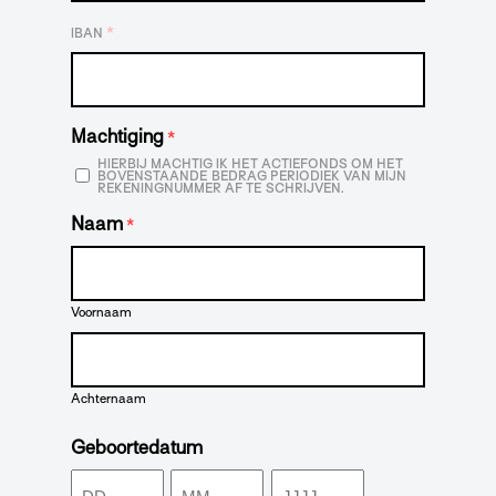
*
IBAN
Machtiging
*
HIERBIJ MACHTIG IK HET ACTIEFONDS OM HET
BOVENSTAANDE BEDRAG PERIODIEK VAN MIJN
REKENINGNUMMER AF TE SCHRIJVEN.
Naam
*
Voornaam
Achternaam
Geboortedatum