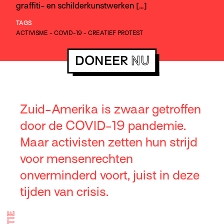
graffiti- en schilderkunstwerken […]
TAGS
ACTIVISME
-
COVID-19
-
CREATIEF PROTEST
DONEER
NU
Zuid-Amerika is zwaar getroffen
door de COVID-19 pandemie.
Maar activisten zetten hun strijd
voor mensenrechten
onverminderd voort, juist in deze
tijden van crisis.