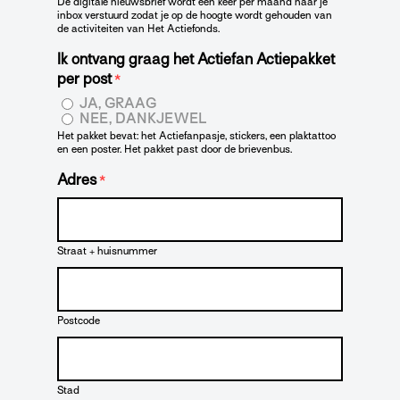
De digitale nieuwsbrief wordt één keer per maand naar je
inbox verstuurd zodat je op de hoogte wordt gehouden van
de activiteiten van Het Actiefonds.
Ik ontvang graag het Actiefan Actiepakket
per post
*
JA, GRAAG
NEE, DANKJEWEL
Het pakket bevat: het Actiefanpasje, stickers, een plaktattoo
en een poster. Het pakket past door de brievenbus.
Adres
*
Straat + huisnummer
Postcode
Stad