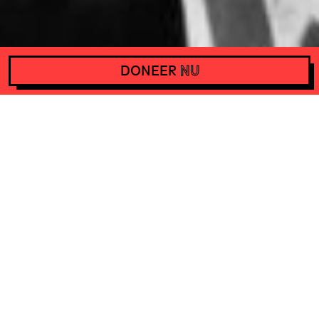
DONEER
NU