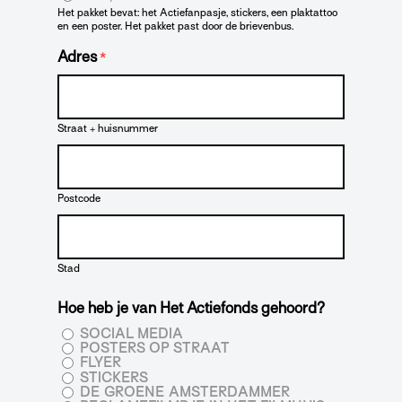
Het pakket bevat: het Actiefanpasje, stickers, een plaktattoo
en een poster. Het pakket past door de brievenbus.
Adres
*
Straat + huisnummer
Postcode
Stad
Hoe heb je van Het Actiefonds gehoord?
SOCIAL MEDIA
POSTERS OP STRAAT
FLYER
STICKERS
DE GROENE AMSTERDAMMER