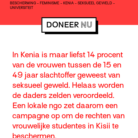
BESCHERMING
-
FEMINISME
-
KENIA
-
SEKSUEEL GEWELD
-
UNIVERSITEIT
DONEER
NU
In Kenia is maar liefst 14 procent
van de vrouwen tussen de 15 en
49 jaar slachtoffer geweest van
seksueel geweld. Helaas worden
de daders zelden veroordeeld.
Een lokale ngo zet daarom een
campagne op om de rechten van
vrouwelijke studentes in Kisii te
beschermen.