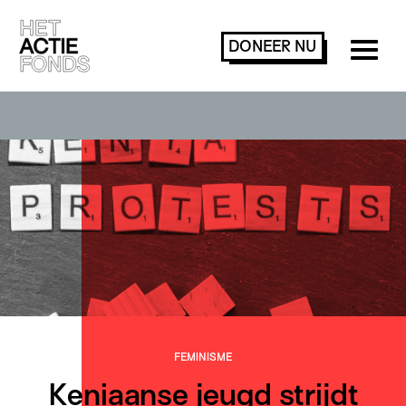
DONEER
NU
FEMINISME
Keniaanse jeugd strijdt