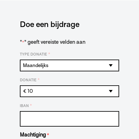
Doe een bijdrage
"
" geeft vereiste velden aan
*
*
TYPE DONATIE
*
DONATIE
*
IBAN
Machtiging
*