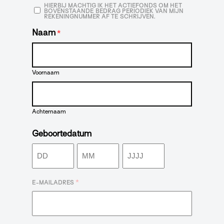
HIERBIJ MACHTIG IK HET ACTIEFONDS OM HET
BOVENSTAANDE BEDRAG PERIODIEK VAN MIJN
REKENINGNUMMER AF TE SCHRIJVEN.
Naam
*
Voornaam
Achternaam
Geboortedatum
Dag
Maand
Jaar
*
E-MAILADRES