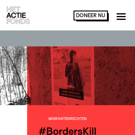
DONEER
NU
MIGRANTEN­RECHTEN
#BordersKill