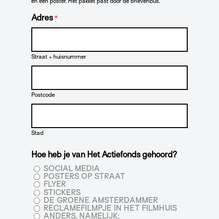
en een poster. Het pakket past door de brievenbus.
Adres
*
Straat + huisnummer
Postcode
Stad
Hoe heb je van Het Actiefonds gehoord?
SOCIAL MEDIA
POSTERS OP STRAAT
FLYER
STICKERS
DE GROENE AMSTERDAMMER
RECLAMEFILMPJE IN HET FILMHUIS
ANDERS, NAMELIJK: