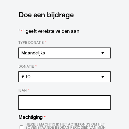
Doe een bijdrage
"
" geeft vereiste velden aan
*
*
TYPE DONATIE
*
DONATIE
*
IBAN
Machtiging
*
HIERBIJ MACHTIG IK HET ACTIEFONDS OM HET
BOVENSTAANDE BEDRAG PERIODIEK VAN MIJN