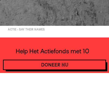
ACTIE • SAY THEIR NAMES
Help Het Actiefonds met 10
euro per maand en steun
DONEER
NU
daarmee acties wereldwijd.
DONEER
NU