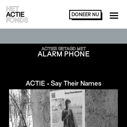
DONEER
NU
ACTIES ZOEKEN OF FILTEREN
ACTIES GETAGD MET
ALARM PHONE
ACTIE • Say Their Names