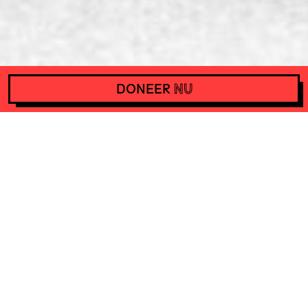
DONEER
NU
ACTIE · EEN BLOKKADE VAN HET PARLEMENT VOOR
TOEGANKELIJK OV
Help Het Actiefonds met 10
euro per maand en steun
daarmee acties wereldwijd.
DONEER
NU