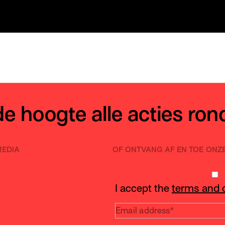
 de hoogte alle acties r
MEDIA
OF ONTVANG AF EN TOE ONZ
I accept the
terms and 