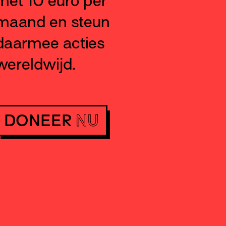
met 10 euro per
maand en steun
daarmee acties
wereldwijd.
DONEER
NU