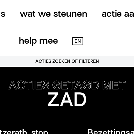
ns
wat we steunen
actie a
help mee
EN
ACTIES ZOEKEN OF FILTEREN
ACTIES GETAGD MET
ZAD
zerath, stop
Bezettings