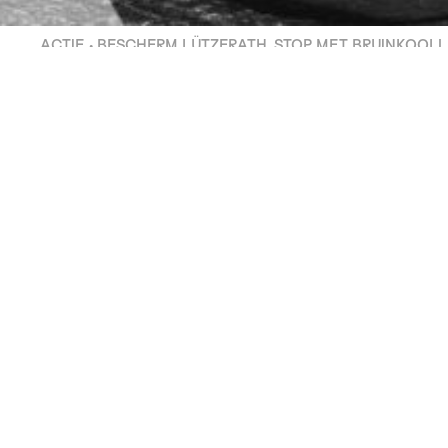
ACTIE • BESCHERM LÜTZERATH, STOP MET BRUINKOOL!