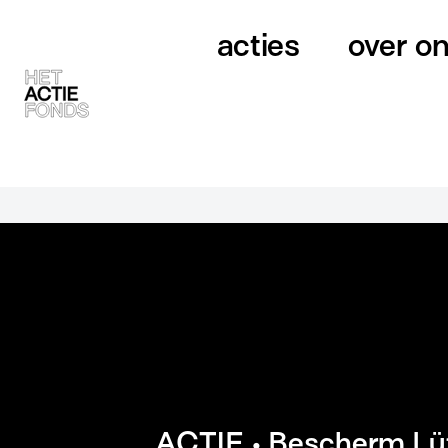
acties
over o
ACTIE • Bescherm Lüt