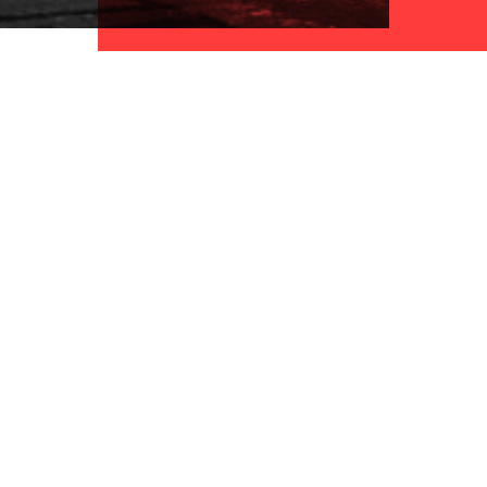
Home
Word donateur
Acties
Geef een actie cadeau!
Reguliere aanvraag
Doneren met
Onze visie
belastingvoordeel
Hoe maken we beslissingen?
Stickers, posters en flyers
Updates
Nalaten
Team
Publicaties en downloads
Contact
ANBI
Vacatures
Klachten