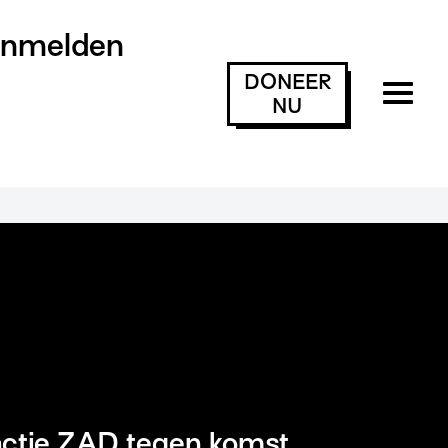
anmelden
DONEER
NU
actie ZAD tegen komst