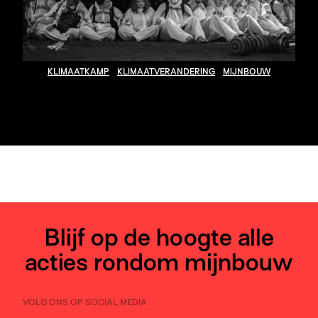
KLIMAATKAMP
KLIMAATVERANDERING
MIJNBOUW
Blijf op de hoogte alle
acties rondom mijnbouw
VOLG ONS OP SOCIAL MEDIA