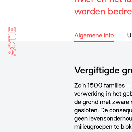
worden bedrei
ACTIE
Algemene info
U
Vergiftigde g
Zo’n 1500 families –
verwerking in het ge
de grond met zware m
gesloten. De conseq
geen levensonderhou
milieugroepen te blo