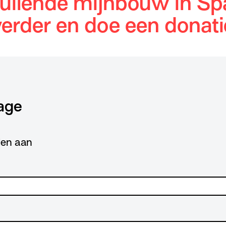
uilende mijnbouw in Sp
verder en doe een donati
age
lden aan