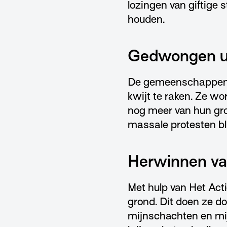
lozingen van giftige s
houden.
Gedwongen ui
De gemeenschappen w
kwijt te raken. Ze wo
nog meer van hun gro
massale protesten bli
Herwinnen va
Met hulp van Het Ac
grond. Dit doen ze d
mijnschachten en mij