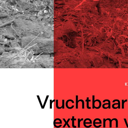
K
Vruchtbaar
extreem 