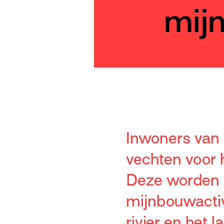
mij
Inwoners van
vechten voor 
Deze worden 
mijnbouwactiv
rivier en het