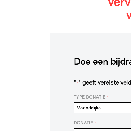
verv
Doe een bijdr
"
" geeft vereiste ve
*
TYPE DONATIE
*
DONATIE
*