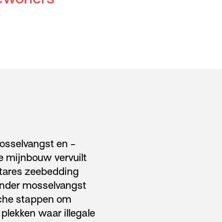
mosselvangst en -
e mijnbouw vervuilt
ctares zeebedding
onder mosselvangst
sche stappen om
plekken waar illegale