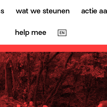
ns
wat we steunen
actie a
help mee
EN