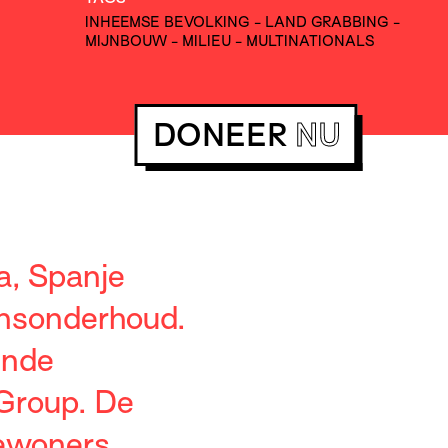
INHEEMSE BEVOLKING
-
LAND GRABBING
-
MIJNBOUW
-
MILIEU
-
MULTINATIONALS
DONEER
NU
a, Spanje
ensonderhoud.
ende
 Group. De
bewoners