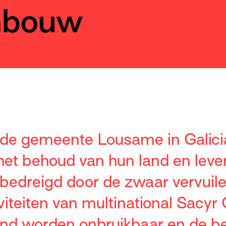
nbouw
 de gemeente Lousame in Galici
het behoud van hun land en lev
bedreigd door de zwaar vervuil
iteiten van multinational Sacyr
 land worden onbruikbaar en de 