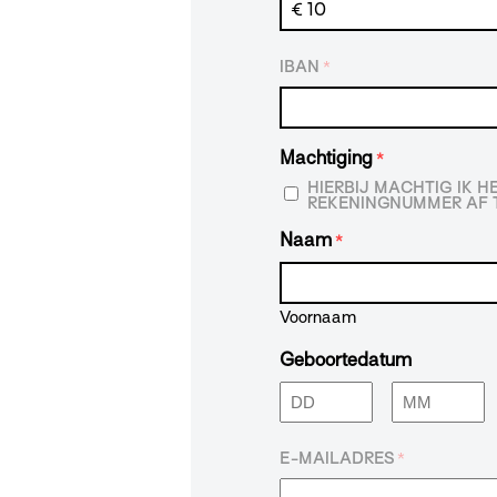
IBAN
*
Machtiging
*
HIERBIJ MACHTIG IK 
REKENINGNUMMER AF T
Naam
*
Voornaam
Geboortedatum
Dag
Maand
E-MAILADRES
*