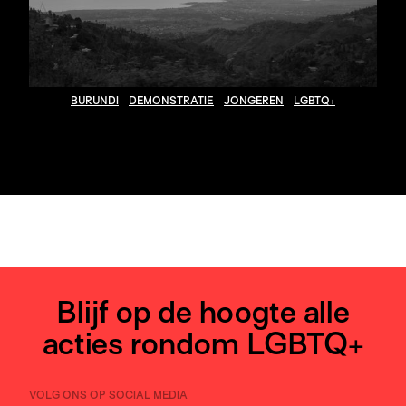
BURUNDI
DEMONSTRATIE
JONGEREN
LGBTQ+
Blijf op de hoogte alle
acties rondom LGBTQ+
VOLG ONS OP SOCIAL MEDIA