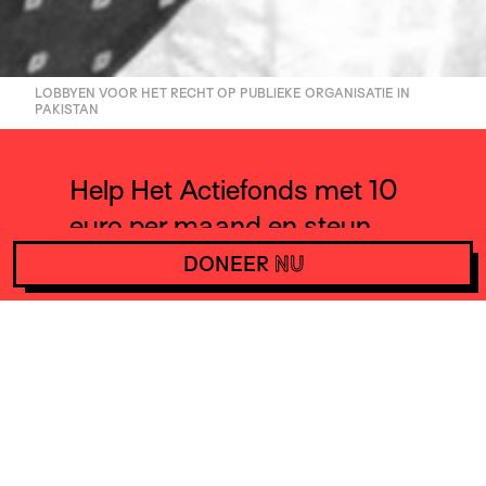
LOBBYEN VOOR HET RECHT OP PUBLIEKE ORGANISATIE IN
PAKISTAN
Help Het Actiefonds met 10
euro per maand en steun
daarmee acties wereldwijd.
DONEER
NU
DONEER
NU