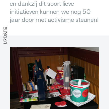
en dankzij dit soort lieve
initiatieven kunnen we nog 50
jaar door met activisme steunen!
UPDATE