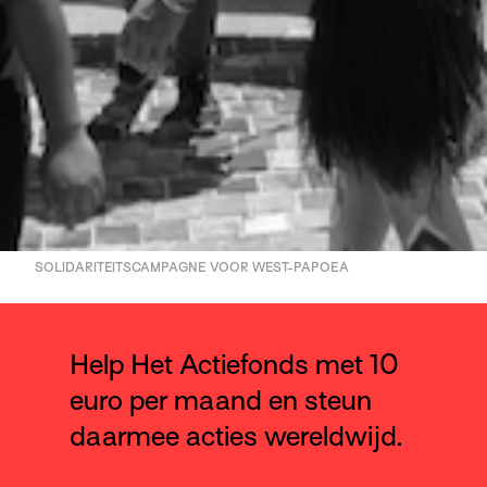
SOLIDARITEITSCAMPAGNE VOOR WEST-PAPOEA
Help Het Actiefonds met 10
euro per maand en steun
daarmee acties wereldwijd.